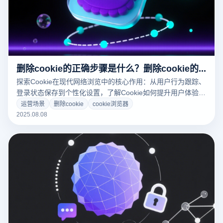
删除cookie的正确步骤是什么？删除cookie的操作教学
探索Cookie在现代网络浏览中的核心作用：从用户行为跟踪、
登录状态保存到个性化设置，了解Cookie如何提升用户体验并
保障网站功能运作。
运营场景
删除cookie
cookie浏览器
2025.08.08