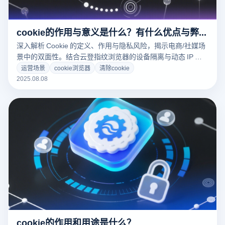
cookie的作用与意义是什么？有什么优点与弊端？
深入解析 Cookie 的定义、作用与隐私风险，揭示电商/社媒场
景中的双面性。结合云登指纹浏览器的设备隔离与动态 IP 技
术，提供科学管理 Cookie 的隐私防护方案，平衡用户体验与
运营场景
cookie浏览器
清除cookie
数据安全
2025.08.08
cookie的作用和用途是什么？