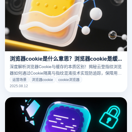
浏览器cookie是什么意思？浏览器cookie是缓存吗？
深度解析浏览器Cookie与缓存的本质区别！揭秘云登指纹浏览
器如何通过Cookie隔离与指纹混淆技术实现防追踪，保障用户
隐私与账号安全。立即了解技术原理>>
运营场景
浏览器cookie
cookie浏览器
2025.08.12