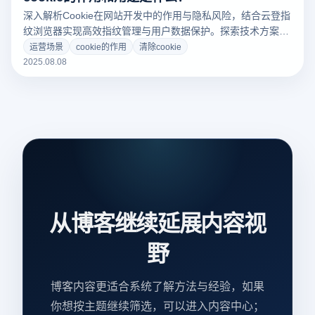
深入解析Cookie在网站开发中的作用与隐私风险，结合云登指
纹浏览器实现高效指纹管理与用户数据保护。探索技术方案，
优化您的浏览安全策略——立即阅读专业指南！
运营场景
cookie的作用
清除cookie
2025.08.08
从博客继续延展内容视
野
博客内容更适合系统了解方法与经验，如果
你想按主题继续筛选，可以进入内容中心；