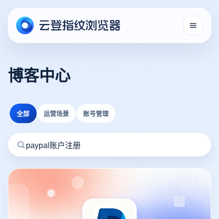
博客中心
全部
运营场景
账号管理