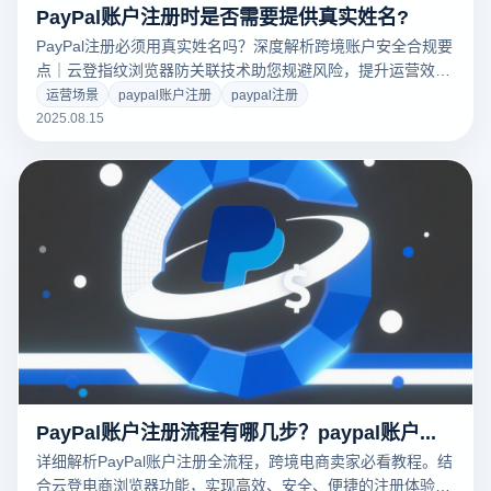
PayPal账户注册时是否需要提供真实姓名?
PayPal注册必须用真实姓名吗？深度解析跨境账户安全合规要
点｜云登指纹浏览器防关联技术助您规避风险，提升运营效
率！
运营场景
paypal账户注册
paypal注册
2025.08.15
PayPal账户注册流程有哪几步？paypal账户注册教程
详细解析PayPal账户注册全流程，跨境电商卖家必看教程。结
合云登电商浏览器功能，实现高效、安全、便捷的注册体验，