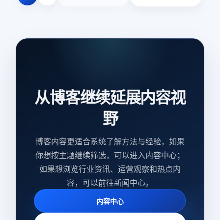
从博客继续延展内容视
野
博客内容更适合系统了解方法与经验，如果
你想按主题继续筛选，可以进入内容中心；
如果想浏览行业资讯、运营观察和热点内
容，可以前往新闻中心。
内容中心