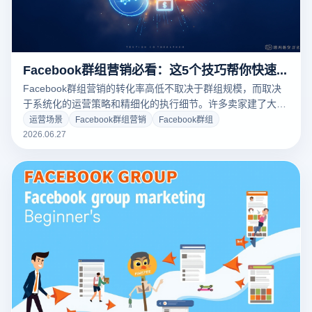
Facebook群组营销必看：这5个技巧帮你快速引爆社群转化
Facebook群组营销的转化率高低不取决于群组规模，而取决
于系统化的运营策略和精细化的执行细节。许多卖家建了大量
群却始终无法变现，根源就在于缺乏从引流获客到成交复购的
运营场景
Facebook群组营销
Facebook群组
完整方法论。本文为您提炼5个经过大量案例验证的核心技
2026.06.27
巧，助您快速引爆社群转化率。