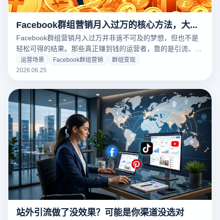
Facebook群组营销月入过万的核心方法，大部分人不知道
Facebook群组营销月入过万并非遥不可及的梦想，但也不是
轻松可得的结果。那些真正赚到钱的运营者，靠的是引流、培
育到变现的完整系统，而非运气或投机取巧。本文为您揭示
运营场景
Facebook群组营销
群组变现
Facebook群组营销月入过万背后的核心方法论与执行细节，
2026.06.25
助您搭建可复制的变现路径。
站外引流做了没效果？可能是你渠道没选对