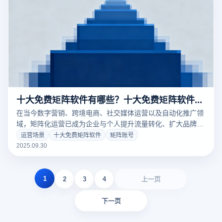
十大免费矩阵软件有哪些？十大免费矩阵软件下载
在当今数字营销、跨境电商、社交媒体运营以及自动化推广领
域，矩阵化运营已成为企业与个人提升流量转化、扩大品牌曝
光的核心策略。所谓“矩阵软件”，即支持多账号批量操作、内
运营场景
十大免费矩阵软件
矩阵账号
容分发、数据监控与自动化管理的工具平台。
2025.09.30
1
2
3
4
上一页
下一页