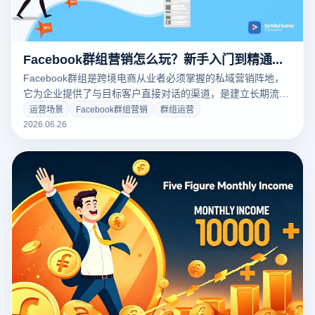
Facebook群组营销怎么玩？新手入门到精通完整教程
Facebook群组是跨境电商从业者必须掌握的私域营销阵地，
它为企业提供了与目标客户直接对话的渠道，是建立长期流量
池的重要基础设施。本文从Facebook群组的基础概念与核心
运营场景
Facebook群组营销
群组运营
优势讲起，为新手系统拆解从入门到精通的全路径，助您搭建
2026.06.26
可规模化的群组营销体系。