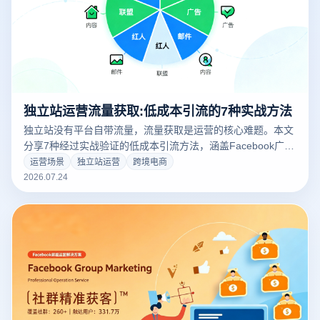
独立站运营流量获取:低成本引流的7种实战方法
独立站没有平台自带流量，流量获取是运营的核心难题。本文
分享7种经过实战验证的低成本引流方法，涵盖Facebook广告
投放、Google SEO优化、社交媒体内容营销、红人合作、邮
运营场景
独立站运营
跨境电商
件营销、再营销广告和内容平台种草，帮助独立站运营者以有
2026.07.24
限预算获取高质量流量，提升转化率和用户终身价值。