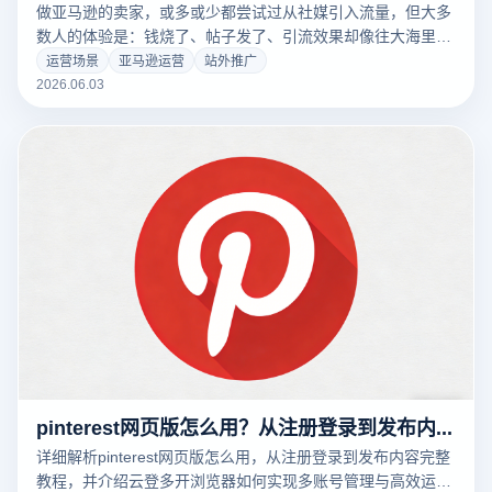
做亚马逊的卖家，或多或少都尝试过从社媒引入流量，但大多
数人的体验是：钱烧了、帖子发了、引流效果却像往大海里扔
石子——连个水花都看不见。是站外推广本身没用吗？还是从
运营场景
亚马逊运营
站外推广
一开始就选错了平台？本文为您深度拆解跨境电商社交媒体引
2026.06.03
流的渠道选择逻辑，助您找到真正适合自己的站外引流渠道和
实操方法。
pinterest网页版怎么用？从注册登录到发布内容全流程指南
详细解析pinterest网页版怎么用，从注册登录到发布内容完整
教程，并介绍云登多开浏览器如何实现多账号管理与高效运