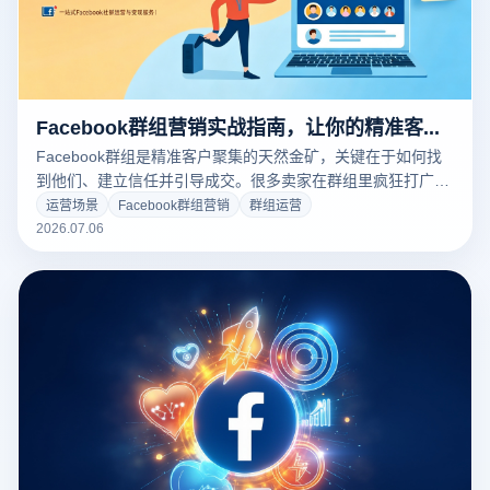
Facebook群组营销实战指南，让你的精准客户主动找上门
Facebook群组是精准客户聚集的天然金矿，关键在于如何找
到他们、建立信任并引导成交。很多卖家在群组里疯狂打广告
却无人问津，而真正的高手却在悄无声息地让客户主动下单。
运营场景
Facebook群组营销
群组运营
本文揭示Facebook群组营销从引流到成交的完整实战路径。
2026.07.06