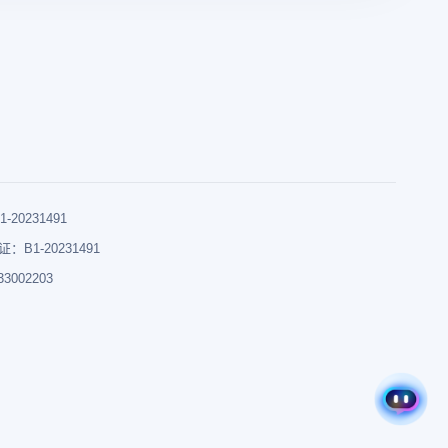
0231491
B1-20231491
002203