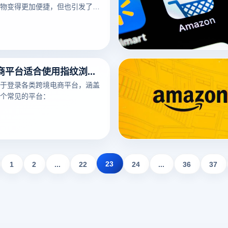
物变得更加便捷，但也引发了电
据的持续关联和跟踪，这对用户
了威胁。为解决这一问题，云登
运而生，成为广受欢迎的
商工具，为用户提供了安全、隐私的
哪些跨境电商平台适合使用指纹浏览器？
于登录各类跨境电商平台，涵盖
个常见的平台：
23
1
2
...
22
24
...
36
37