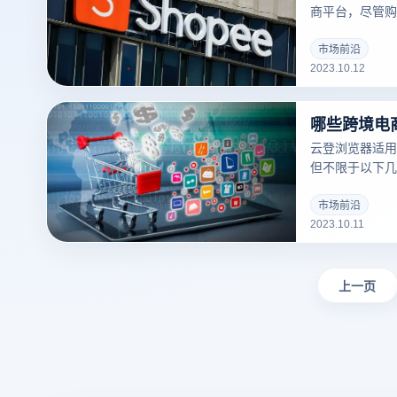
商平台，尽管购
商平台对用户数
隐私和安全构成
市场前沿
2023.10.12
反追踪浏览器应
Shopee电
购物环境。
云登浏览器适用
但不限于以下几
市场前沿
2023.10.11
上一页