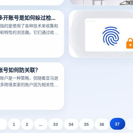
指纹浏览器多开账号是如何躲过检测的？
指的是使用了各种技术来收集和
和特性的浏览器。它们通过收集
插件、字体、操作系统版本等信
一的浏览器指纹，这可以用于追
为。
账号如何防关联？
账户是一种策略，但随着亚马逊
多跨境卖家的账户因为相关性而
马逊多个账户和多个商店的卖家
呢？有什么好的防关联方法？
37
1
2
...
33
34
35
36