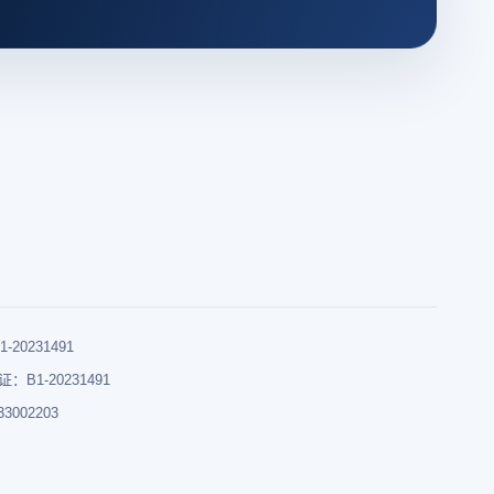
0231491
B1-20231491
002203