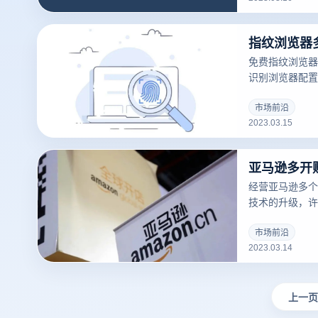
免费指纹浏览器
识别浏览器配置
浏览器的配置、
息来创建一个唯
市场前沿
2023.03.15
踪用户的在线行
亚马逊多开
经营亚马逊多个
技术的升级，许
被屏蔽，那么亚
如何防止相关性
市场前沿
2023.03.14
上一页