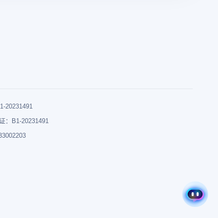
0231491
B1-20231491
002203