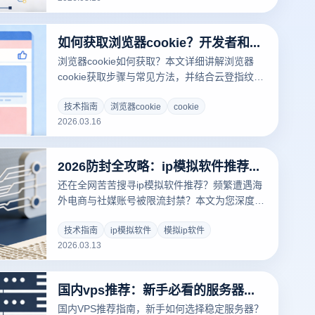
如何获取浏览器cookie？开发者和普通用户必看的操作步骤
浏览器cookie如何获取？本文详细讲解浏览器
cookie获取步骤与常见方法，并结合云登指纹浏
览器的多环境隔离与cookie管理功能，帮助开发
者和普通用户高效管理账号数据。
技术指南
浏览器cookie
cookie
2026.03.16
2026防封全攻略：ip模拟软件推荐与多账号防关联终极指南
还在全网苦苦搜寻ip模拟软件推荐？频繁遭遇海
外电商与社媒账号被限流封禁？本文为您深度揭
秘传统模拟ip软件的致命风控漏洞。结合2026年
最新出海行业标准，教您如何利用专业的云登指
技术指南
ip模拟软件
模拟ip软件
2026.03.13
纹浏览器，实现底层物理级设备环境隔离与纯净
代理网络配置，彻底告别多账号关联封号难题！
立即点击，获取大卖都在用的安全防封黑科技！
国内vps推荐：新手必看的服务器选购指南
国内VPS推荐指南，新手如何选择稳定服务器？