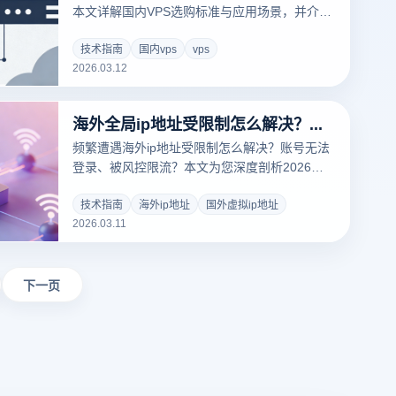
本文详解国内VPS选购标准与应用场景，并介绍
云登指纹浏览器在多账号管理与安全环境搭建中
的实用技巧。
技术指南
国内vps
vps
2026.03.12
海外全局ip地址受限制怎么解决？国外虚拟ip与指纹浏览器防封合规方案
频繁遭遇海外ip地址受限制怎么解决？账号无法
登录、被风控限流？本文为您深度剖析2026年
最新平台IP风控逻辑，揭秘如何通过优质海外代
理ip结合云登指纹浏览器，实现底层网络与物理
技术指南
海外ip地址
国外虚拟ip地址
2026.03.11
设备环境的100%纯净隔离。点击获取跨境电商
大卖都在用的多账号防关联与解封提权黑科技，
彻底告别IP限制烦恼！
下一页