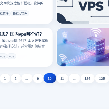
文为您深度解析模拟ip软件的核
能。结合云登指纹浏览器行业领
，教您如何低成本、高效率地实
模拟软件
模拟ip软件
全矩阵运营，彻底告别封号重灾
看2026年最新出海防关联实操
意思？国内vps哪个好？
思？国内vps哪个好？本文详细解析
内vps选择方法，并介绍如何结合云
造稳定安全的多账号运营环境。
vps
vps
10
1
2
...
9
11
...
124
125