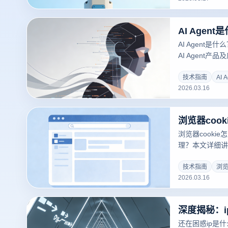
AI Agent是
AI Agent产
结合云登指纹浏
理。
技术指南
AI A
2026.03.16
浏览器cookie
理？本文详细讲
绍云登指纹浏览
环境。
技术指南
浏览
2026.03.16
还在困惑ip是