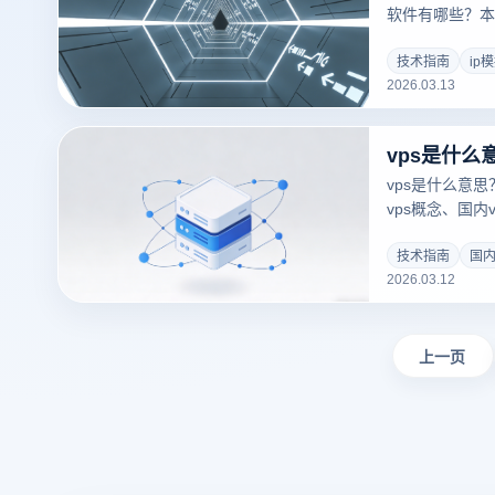
软件有哪些？本
心作用与底层功
先的防关联技术
技术指南
ip
2026.03.13
现多平台账号安
区！立即点击查
干货。
vps是什么
vps是什么意
vps概念、国
登指纹浏览器打
技术指南
国内
2026.03.12
上一页