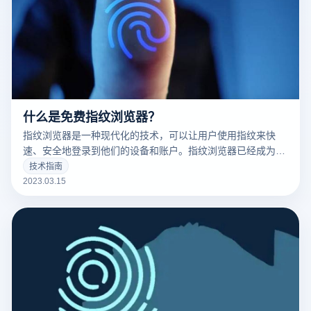
什么是免费指纹浏览器？
指纹浏览器是一种现代化的技术，可以让用户使用指纹来快
速、安全地登录到他们的设备和账户。指纹浏览器已经成为了
现代科技的标志之一，并且越来越多的人开始使用它。
技术指南
2023.03.15