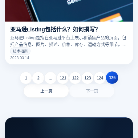
亚马逊Listing包括什么？如何撰写？
亚马逊Listing是指在亚马逊平台上展示和销售产品的页面，包
括产品信息、图片、描述、价格、库存、运输方式等细节。一
个好的亚马逊Listing可以吸引更多的潜在买家，增加销量。以
技术指南
下云登录指纹浏览器关于亚马逊Listing包括什么？如何撰写？
2023.03.14
的一些建议。
125
1
2
...
121
122
123
124
上一页
下一页