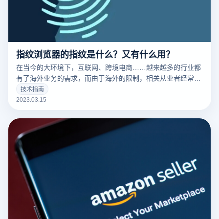
指纹浏览器的指纹是什么？又有什么用？
在当今的大环境下，互联网、跨境电商……越来越多的行业都
有了海外业务的需求，而由于海外的限制，相关从业者经常要
针对不同的工作内容用到不同的IP，这时候便要用到指纹浏览
技术指南
器。要清楚的了解什么是指纹浏览器之前，我们需要知道什么
2023.03.15
是们先来说一下浏览器指纹。听着非常相似的东西，但是却有
很大的不同