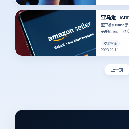
亚马逊Lis
亚马逊Listi
品的页面，包括
库存、运输方式等
可以吸引更多的
技术指南
2023.03.14
录指纹浏览器关于
撰写？的一些建
上一页