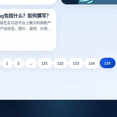
ting包括什么？如何撰写？
ng是指在亚马逊平台上展示和销售产
产品信息、图片、描述、价格、
细节。一个好的亚马逊Listing
潜在买家，增加销量。以下云登
亚马逊Listing包括什么？如何
议。
125
1
2
...
121
122
123
124