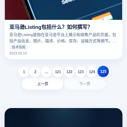
亚马逊Listing包括什么？如何撰写？
亚马逊Listing是指在亚马逊平台上展示和销售产品的页面，包
括产品信息、图片、描述、价格、库存、运输方式等细节。一
个好的亚马逊Listing可以吸引更多的潜在买家，增加销量。以
技术指南
下云登录指纹浏览器关于亚马逊Listing包括什么？如何撰写？
2023.03.14
的一些建议。
125
1
2
...
121
122
123
124
上一页
下一页