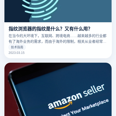
指纹浏览器的指纹是什么？又有什么用？
在当今的大环境下，互联网、跨境电商……越来越多的行业都
有了海外业务的需求，而由于海外的限制，相关从业者经常要
针对不同的工作内容用到不同的IP，这时候便要用到指纹浏览
技术指南
器。要清楚的了解什么是指纹浏览器之前，我们需要知道什么
2023.03.15
是们先来说一下浏览器指纹。听着非常相似的东西，但是却有
很大的不同