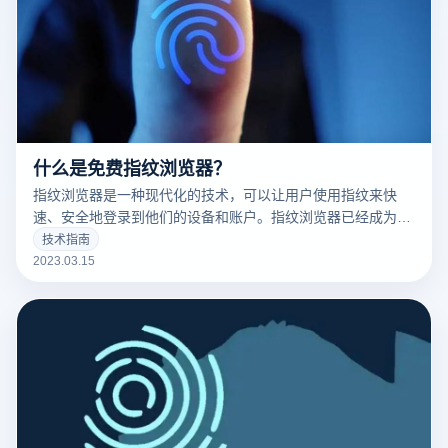
什么是免费指纹浏览器？
指纹浏览器是一种现代化的技术，可以让用户使用指纹来快
速、安全地登录到他们的设备和账户。指纹浏览器已经成为了
现代科技的标志之一，并且越来越多的人开始使用它。
技术指南
2023.03.15