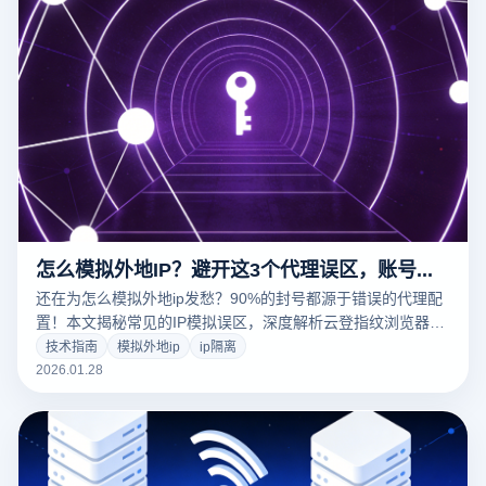
怎么模拟外地IP？避开这3个代理误区，账号存活率提升90%
还在为怎么模拟外地ip发愁？90%的封号都源于错误的代理配
置！本文揭秘常见的IP模拟误区，深度解析云登指纹浏览器如
何通过智能环境匹配与WebRTC防护，助您搭建零风险的异地
技术指南
模拟外地ip
ip隔离
运营环境。
2026.01.28