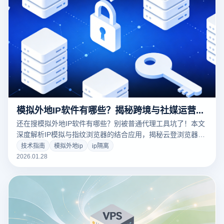
模拟外地IP软件有哪些？揭秘跨境与社媒运营的防关联黑科技
还在搜模拟外地IP软件有哪些？别被普通代理工具坑了！本文
深度解析IP模拟与指纹浏览器的结合应用，揭秘云登浏览器如
何通过环境隔离与时区自适应技术，保障您的账号100%安全
技术指南
模拟外地ip
ip隔离
防关联。点击获取硬核方案！
2026.01.28