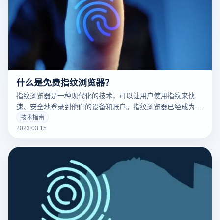
什么是免费指纹浏览器？
指纹浏览器是一种现代化的技术，可以让用户使用指纹来快
速、安全地登录到他们的设备和账户。指纹浏览器已经成为了
现代科技的标志之一，并且越来越多的人开始使用它。
技术指南
2023.03.15