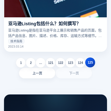
亚马逊Listing包括什么？如何撰写？
亚马逊Listing是指在亚马逊平台上展示和销售产品的页面，包
括产品信息、图片、描述、价格、库存、运输方式等细节。一
个好的亚马逊Listing可以吸引更多的潜在买家，增加销量。以
技术指南
下云登录指纹浏览器关于亚马逊Listing包括什么？如何撰写？
2023.03.14
的一些建议。
125
1
2
...
121
122
123
124
上一页
下一页