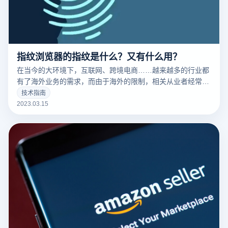
指纹浏览器的指纹是什么？又有什么用？
在当今的大环境下，互联网、跨境电商……越来越多的行业都
有了海外业务的需求，而由于海外的限制，相关从业者经常要
针对不同的工作内容用到不同的IP，这时候便要用到指纹浏览
技术指南
器。要清楚的了解什么是指纹浏览器之前，我们需要知道什么
2023.03.15
是们先来说一下浏览器指纹。听着非常相似的东西，但是却有
很大的不同