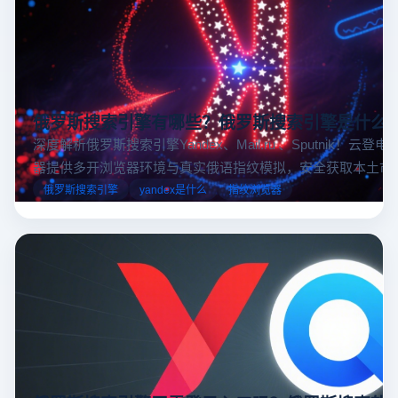
俄罗斯搜索引擎有哪些？俄罗斯搜索引擎是什么
深度解析俄罗斯搜索引擎Yandex、Mail.ru 、Sputnik！云登
器提供多开浏览器环境与真实俄语指纹模拟，安全获取本土市
据，助力跨境电商精准决策。
俄罗斯搜索引擎
yandex是什么
指纹浏览器