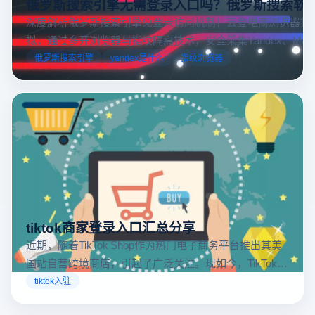
俄罗斯搜索引擎无需登录入口吗？俄罗斯搜索软
深度解析俄罗斯搜索引擎免登录访问机制！云登电商浏览器提
拟，通过多开浏览器与指纹隔离技术，安全采集Yandex、Mail.
跨境电商本土化运营。
俄罗斯搜索引擎
yandex是什么
指纹浏览器
tiktok商家登录入口汇总分享
近期，随着TikTok Shop作为热门电子商务平台推出其美
国站自营跨境商店，引起了广泛关注。现如今，TikTok商
店已覆盖美国、英国及东南亚地区，因此了解官方网站
tiktok入驻
入口对于tiktok商家入驻至关重要。