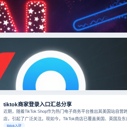
tiktok商家登录入口汇总分享
近期，随着TikTok Shop作为热门电子商务平台推出其美国站自营
店，引起了广泛关注。现如今，TikTok商店已覆盖美国、英国及
区，因此了解官方网站入口对于tiktok商家入驻至关重要。
tiktok入驻