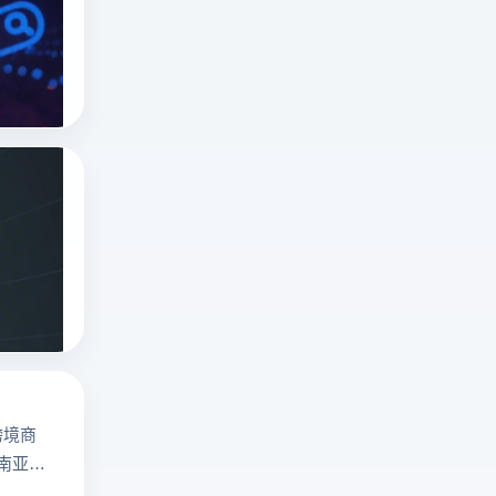
度
解
俄罗斯搜索引擎
yandex是什么
析
指纹浏览器
俄
罗
斯
俄罗斯搜索引擎无需登录入口吗？俄罗斯搜
搜
深
索
度
引
解
俄罗斯搜索引擎
擎
yandex是什么
析
Yandex、
指纹浏览器
俄
Mail.ru
罗
、
斯
Sputnik！
搜
云
跨境商
索
登
东南亚地
引
电