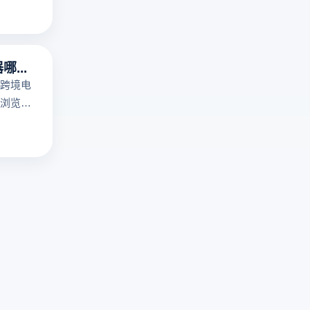
擎
商
免
浏
登
览
录
器
指纹浏览器哪个好用？
访
提
跨境电
问
供
浏览
机
多
多个账
制！
开
脑上关
云
浏
，适合
登
览
。所以
电
器
用指纹
商
环
指纹浏
浏
境
呢？
览
与
器
真
提
实
供
俄
真
语