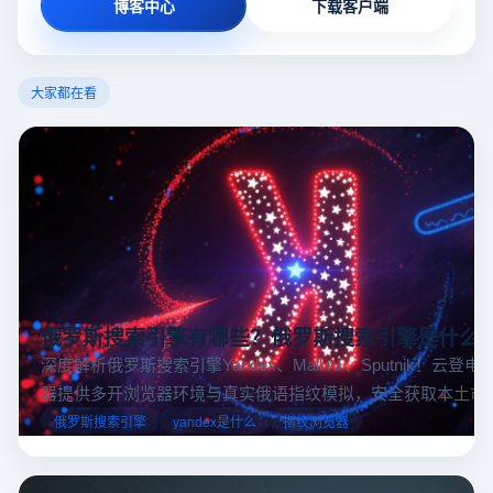
博客中心
下载客户端
大家都在看
俄罗斯搜索引擎有哪些？俄罗斯搜索引擎是什么
深度解析俄罗斯搜索引擎Yandex、Mail.ru 、Sputnik！云登
器提供多开浏览器环境与真实俄语指纹模拟，安全获取本土市
据，助力跨境电商精准决策。
俄罗斯搜索引擎
yandex是什么
指纹浏览器