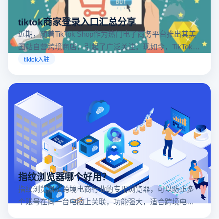
tiktok商家登录入口汇总分享
近期，随着TikTok Shop作为热门电子商务平台推出其美
国站自营跨境商店，引起了广泛关注。现如今，TikTok商
店已覆盖美国、英国及东南亚地区，因此了解官方网站
tiktok入驻
入口对于tiktok商家入驻至关重要。
指纹浏览器哪个好用？
指纹浏览器是跨境电商行业的专用浏览器，可以防止多
个账号在同一台电脑上关联，功能强大，适合跨境电商
行业。所以很多卖家都在用指纹浏览器，但是指纹浏览