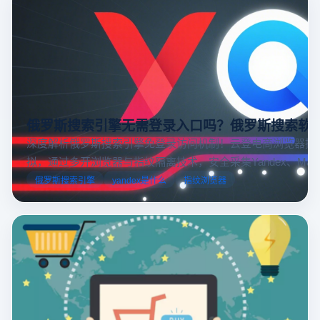
俄罗斯搜索引擎无需登录入口吗？俄罗斯搜索软
深度解析俄罗斯搜索引擎免登录访问机制！云登电商浏览器提
拟，通过多开浏览器与指纹隔离技术，安全采集Yandex、Mail.
跨境电商本土化运营。
俄罗斯搜索引擎
yandex是什么
指纹浏览器