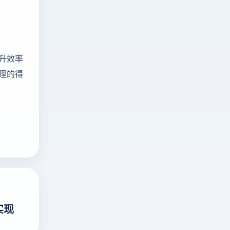
升效率
理的得
实现