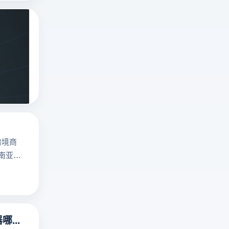
罗
斯
俄罗斯搜索引擎无需登录入口吗？俄罗斯搜
搜
深
索
度
引
解
俄罗斯搜索引擎
擎
yandex是什么
析
Yandex、
指纹浏览器
俄
Mail.ru
罗
、
斯
Sputnik！
搜
云
跨境商
索
登
东南亚地
引
电
擎
商
免
浏
登
览
录
器
指纹浏览器哪个好用？
访
提