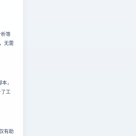
分析等
，无需
脚本，
升了工
仅有助