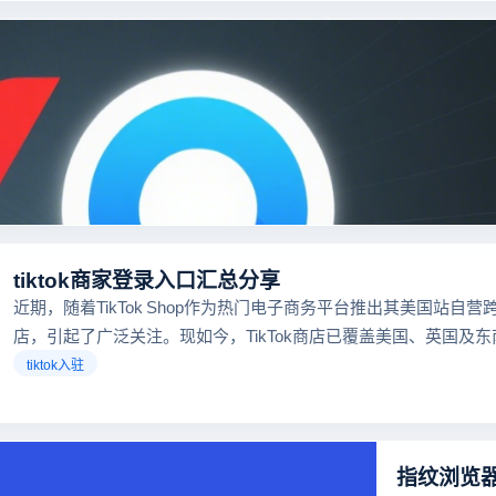
tiktok商家登录入口汇总分享
近期，随着TikTok Shop作为热门电子商务平台推出其美国站自营
店，引起了广泛关注。现如今，TikTok商店已覆盖美国、英国及
区，因此了解官方网站入口对于tiktok商家入驻至关重要。
tiktok入驻