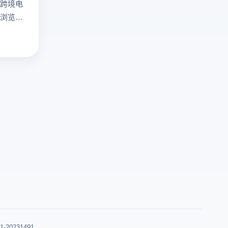
跨境电
问
供
浏览
机
多
多个账
制！
开
脑上关
云
浏
，适合
登
览
。所以
电
器
用指纹
商
环
指纹浏
浏
境
呢？
览
与
器
真
提
实
供
俄
真
语
实
指
俄
纹
语
模
环
拟，
0231491