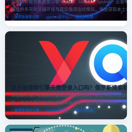
深度解析俄罗斯搜索引擎Yandex、Mail.ru 、Sputnik！云登
器提供多开浏览器环境与真实俄语指纹模拟，安全获取本土市
据，助力跨境电商精准决策。
俄罗斯搜索引擎
yandex是什么
指纹浏览器
俄罗斯搜索引擎无需登录入口吗？俄罗斯搜索软
深度解析俄罗斯搜索引擎免登录访问机制！云登电商浏览器提
拟，通过多开浏览器与指纹隔离技术，安全采集Yandex、Mail.
跨境电商本土化运营。
俄罗斯搜索引擎
yandex是什么
指纹浏览器