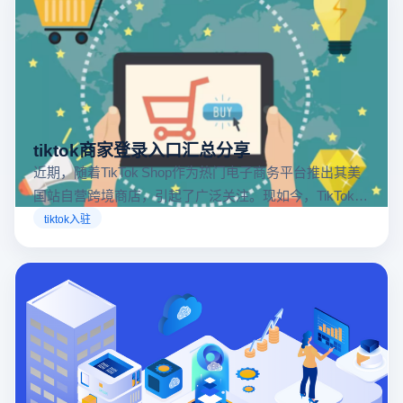
tiktok商家登录入口汇总分享
近期，随着TikTok Shop作为热门电子商务平台推出其美
国站自营跨境商店，引起了广泛关注。现如今，TikTok商
店已覆盖美国、英国及东南亚地区，因此了解官方网站
tiktok入驻
入口对于tiktok商家入驻至关重要。