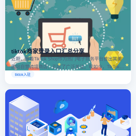
tiktok商家登录入口汇总分享
近期，随着TikTok Shop作为热门电子商务平台推出其美
国站自营跨境商店，引起了广泛关注。现如今，TikTok商
店已覆盖美国、英国及东南亚地区，因此了解官方网站
tiktok入驻
入口对于tiktok商家入驻至关重要。