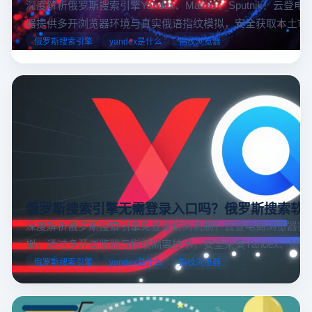
深度解析俄罗斯搜索引擎Yandex、Mail.ru 、Sputnik！云登
器提供多开浏览器环境与真实俄语指纹模拟，安全获取本土市
据，助力跨境电商精准决策。
俄罗斯搜索引擎
yandex是什么
指纹浏览器
俄罗斯搜索引擎无需登录入口吗？俄罗斯搜索软
深度解析俄罗斯搜索引擎免登录访问机制！云登电商浏览器提
拟，通过多开浏览器与指纹隔离技术，安全采集Yandex、Mail.
跨境电商本土化运营。
俄罗斯搜索引擎
yandex是什么
指纹浏览器