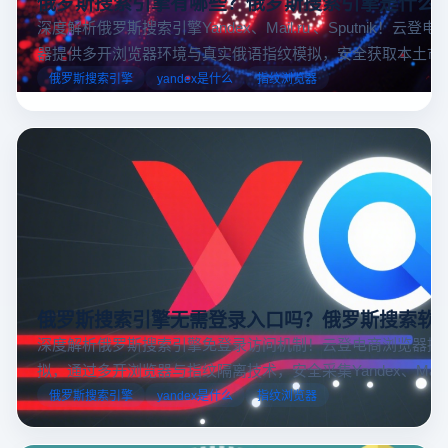
俄罗斯搜索引擎有哪些？俄罗斯搜索引擎是什么
深度解析俄罗斯搜索引擎Yandex、Mail.ru 、Sputnik！云登
器提供多开浏览器环境与真实俄语指纹模拟，安全获取本土市
据，助力跨境电商精准决策。
俄罗斯搜索引擎
yandex是什么
指纹浏览器
俄罗斯搜索引擎无需登录入口吗？俄罗斯搜索软
深度解析俄罗斯搜索引擎免登录访问机制！云登电商浏览器提
拟，通过多开浏览器与指纹隔离技术，安全采集Yandex、Mail.
跨境电商本土化运营。
俄罗斯搜索引擎
yandex是什么
指纹浏览器