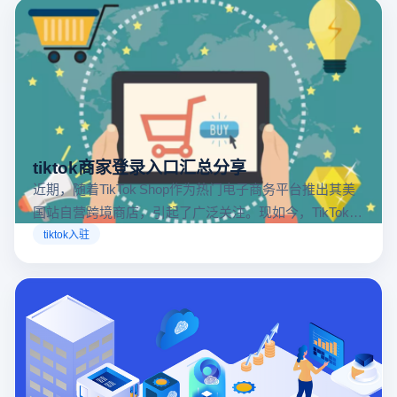
tiktok商家登录入口汇总分享
近期，随着TikTok Shop作为热门电子商务平台推出其美
国站自营跨境商店，引起了广泛关注。现如今，TikTok商
店已覆盖美国、英国及东南亚地区，因此了解官方网站
tiktok入驻
入口对于tiktok商家入驻至关重要。