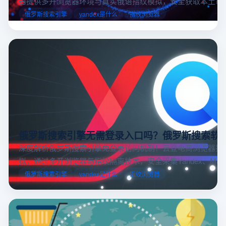
器提供多开浏览器环境与真实俄语指纹模拟，安全获取本土市
据，助力跨境电商精准决策。
俄罗斯搜索引擎
yandex是什么
指纹浏览器
俄罗斯搜索引擎无需登录入口吗？俄罗斯搜索软
深度解析俄罗斯搜索引擎免登录访问机制！云登电商浏览器提
拟，通过多开浏览器与指纹隔离技术，安全采集Yandex、Mail.
跨境电商本土化运营。
俄罗斯搜索引擎
yandex是什么
指纹浏览器