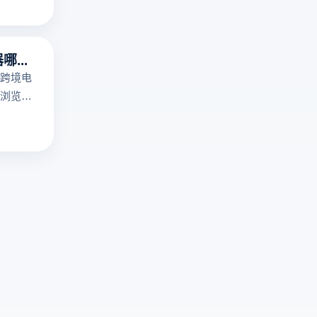
免
浏
登
览
录
器
指纹浏览器哪个好用？
访
提
跨境电
问
供
浏览
机
多
多个账
制！
开
脑上关
云
浏
，适合
登
览
。所以
电
器
用指纹
商
环
指纹浏
浏
境
呢？
览
与
器
真
提
实
供
俄
真
语