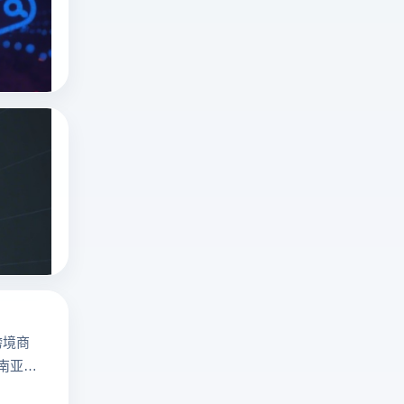
解
俄罗斯搜索引擎
yandex是什么
析
指纹浏览器
俄
罗
斯
俄罗斯搜索引擎无需登录入口吗？俄罗斯搜
搜
深
索
度
引
解
俄罗斯搜索引擎
擎
yandex是什么
析
Yandex、
指纹浏览器
俄
Mail.ru
罗
、
斯
Sputnik！
搜
云
跨境商
索
登
东南亚地
引
电
擎
商