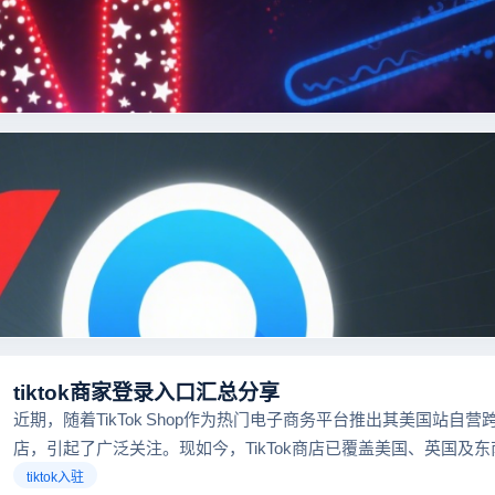
tiktok商家登录入口汇总分享
近期，随着TikTok Shop作为热门电子商务平台推出其美国站自营
店，引起了广泛关注。现如今，TikTok商店已覆盖美国、英国及
区，因此了解官方网站入口对于tiktok商家入驻至关重要。
tiktok入驻