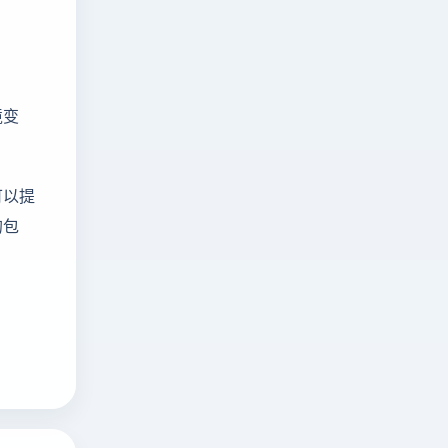
。
境变
可以提
的包