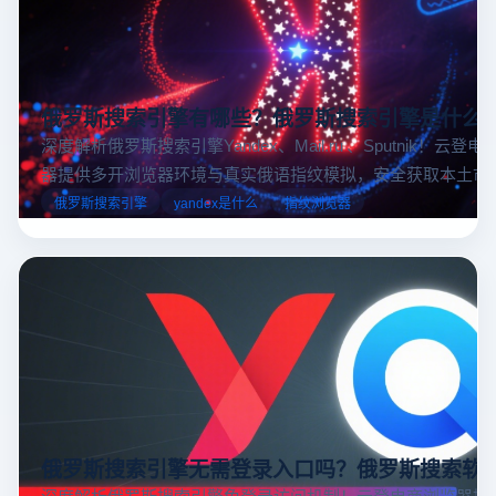
俄罗斯搜索引擎有哪些？俄罗斯搜索引擎是什么
深度解析俄罗斯搜索引擎Yandex、Mail.ru 、Sputnik！云登
器提供多开浏览器环境与真实俄语指纹模拟，安全获取本土市
据，助力跨境电商精准决策。
俄罗斯搜索引擎
yandex是什么
指纹浏览器
俄罗斯搜索引擎无需登录入口吗？俄罗斯搜索软
深度解析俄罗斯搜索引擎免登录访问机制！云登电商浏览器提