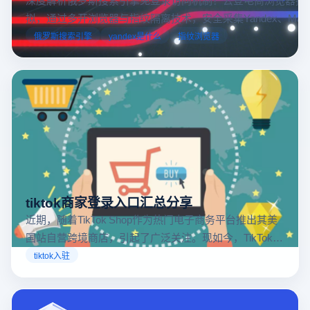
拟，通过多开浏览器与指纹隔离技术，安全采集Yandex、Mail.
跨境电商本土化运营。
俄罗斯搜索引擎
yandex是什么
指纹浏览器
tiktok商家登录入口汇总分享
近期，随着TikTok Shop作为热门电子商务平台推出其美
国站自营跨境商店，引起了广泛关注。现如今，TikTok商
店已覆盖美国、英国及东南亚地区，因此了解官方网站
tiktok入驻
入口对于tiktok商家入驻至关重要。