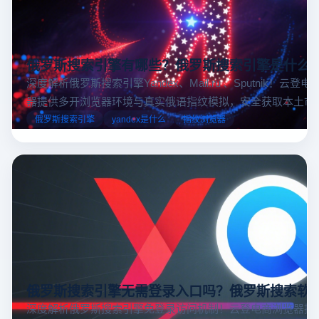
俄罗斯搜索引擎有哪些？俄罗斯搜索引擎是什么
深度解析俄罗斯搜索引擎Yandex、Mail.ru 、Sputnik！云登
器提供多开浏览器环境与真实俄语指纹模拟，安全获取本土市
据，助力跨境电商精准决策。
俄罗斯搜索引擎
yandex是什么
指纹浏览器
俄罗斯搜索引擎无需登录入口吗？俄罗斯搜索软
深度解析俄罗斯搜索引擎免登录访问机制！云登电商浏览器提