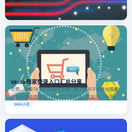
拟，通过多开浏览器与指纹隔离技术，安全采集Yandex、Mail.
跨境电商本土化运营。
俄罗斯搜索引擎
yandex是什么
指纹浏览器
tiktok商家登录入口汇总分享
近期，随着TikTok Shop作为热门电子商务平台推出其美
国站自营跨境商店，引起了广泛关注。现如今，TikTok商
店已覆盖美国、英国及东南亚地区，因此了解官方网站
tiktok入驻
入口对于tiktok商家入驻至关重要。