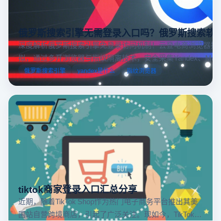
俄罗斯搜索引擎无需登录入口吗？俄罗斯搜索软
深度解析俄罗斯搜索引擎免登录访问机制！云登电商浏览器提
拟，通过多开浏览器与指纹隔离技术，安全采集Yandex、Mail.
跨境电商本土化运营。
俄罗斯搜索引擎
yandex是什么
指纹浏览器
tiktok商家登录入口汇总分享
近期，随着TikTok Shop作为热门电子商务平台推出其美
国站自营跨境商店，引起了广泛关注。现如今，TikTok商