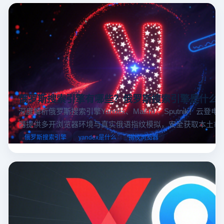
俄罗斯搜索引擎有哪些？俄罗斯搜索引擎是什么
深度解析俄罗斯搜索引擎Yandex、Mail.ru 、Sputnik！云登
器提供多开浏览器环境与真实俄语指纹模拟，安全获取本土市
据，助力跨境电商精准决策。
俄罗斯搜索引擎
yandex是什么
指纹浏览器