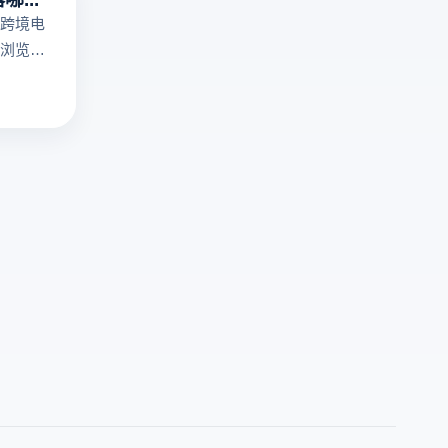
访
提
跨境电
问
供
浏览
机
多
多个账
制！
开
脑上关
云
浏
，适合
登
览
。所以
电
器
用指纹
商
环
指纹浏
浏
境
呢？
览
与
器
真
提
实
供
俄
真
语
实
指
俄
纹
语
模
环