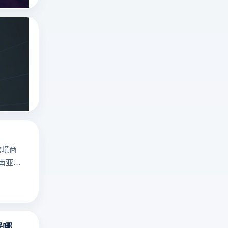
罗
斯
俄罗斯搜索引擎无需登录入口吗？俄罗斯搜
搜
深
索
度
引
解
俄罗斯搜索引擎
擎
yandex是什么
析
Yandex、
指纹浏览器
俄
Mail.ru
罗
、
斯
Sputnik！
搜
云
跨境商
索
登
东南亚地
引
电
擎
商
免
浏
登
览
录
器
指纹浏览器哪个好用？