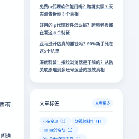
免费ip代理软件能用吗？跨境卖家 7 天
实测告诉你 3 个真相
好用的ip代理软件怎么挑？跨境老板都
在看这 5 个特征
亚马逊开店真的赚钱吗？90%新手死在
这5个坑里
深度科普：指纹浏览器是干嘛的？从防
关联原理到多账号运营的提效真相
文章标签
例都有
查看更多
带货变现（1）
短视频制作（1）
TikTok冷启动（1）
户间操
YouTube效率工具（1）