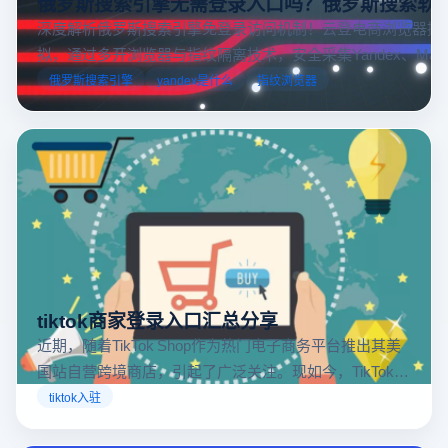
俄罗斯搜索引擎无需登录入口吗？俄罗斯搜索软
深度解析俄罗斯搜索引擎免登录访问机制！云登电商浏览器提
拟，通过多开浏览器与指纹隔离技术，安全采集Yandex、Mail.
跨境电商本土化运营。
俄罗斯搜索引擎
yandex是什么
指纹浏览器
tiktok商家登录入口汇总分享
近期，随着TikTok Shop作为热门电子商务平台推出其美
国站自营跨境商店，引起了广泛关注。现如今，TikTok商
店已覆盖美国、英国及东南亚地区，因此了解官方网站
tiktok入驻
入口对于tiktok商家入驻至关重要。