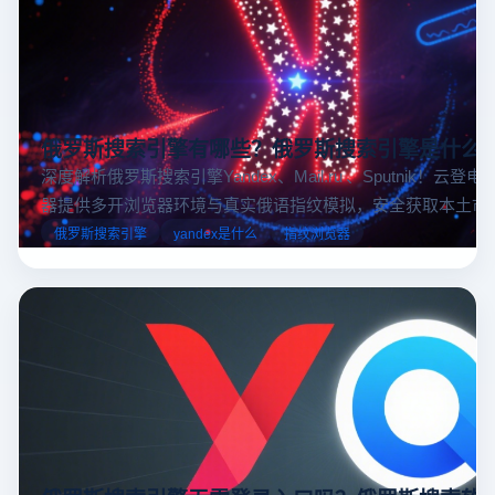
俄罗斯搜索引擎有哪些？俄罗斯搜索引擎是什么
深度解析俄罗斯搜索引擎Yandex、Mail.ru 、Sputnik！云登
器提供多开浏览器环境与真实俄语指纹模拟，安全获取本土市
据，助力跨境电商精准决策。
俄罗斯搜索引擎
yandex是什么
指纹浏览器