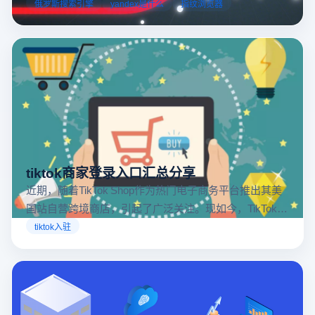
跨境电商本土化运营。
俄罗斯搜索引擎
yandex是什么
指纹浏览器
tiktok商家登录入口汇总分享
近期，随着TikTok Shop作为热门电子商务平台推出其美
国站自营跨境商店，引起了广泛关注。现如今，TikTok商
店已覆盖美国、英国及东南亚地区，因此了解官方网站
tiktok入驻
入口对于tiktok商家入驻至关重要。