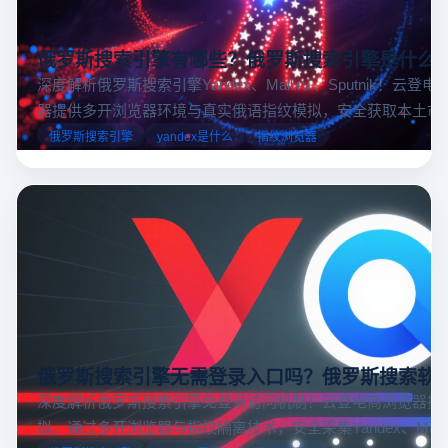
俄罗斯搜索引擎有哪些？俄罗斯搜索引擎是什么
深度解析俄罗斯搜索引擎Yandex、Mail.ru 、Sputnik！云登
器提供多开浏览器环境与真实俄语指纹模拟，安全获取本土市
据，助力跨境电商精准决策。
俄罗斯搜索引擎
yandex是什么
指纹浏览器
俄罗斯搜索引擎无需登录入口吗？俄罗斯搜索软
深度解析俄罗斯搜索引擎免登录访问机制！云登电商浏览器提
拟，通过多开浏览器与指纹隔离技术，安全采集Yandex、Mail.