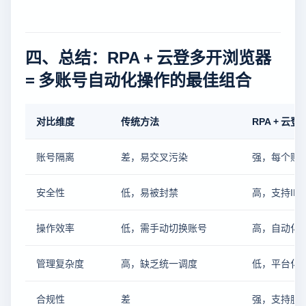
四、总结：RPA + 云登多开浏览器
= 多账号自动化操作的最佳组合
对比维度
传统方法
RPA + 云
账号隔离
差，易交叉污染
强，每个账
安全性
低，易被封禁
高，支持IP
操作效率
低，需手动切换账号
高，自动化
管理复杂度
高，缺乏统一调度
低，平台化
合规性
差
强，支持脱