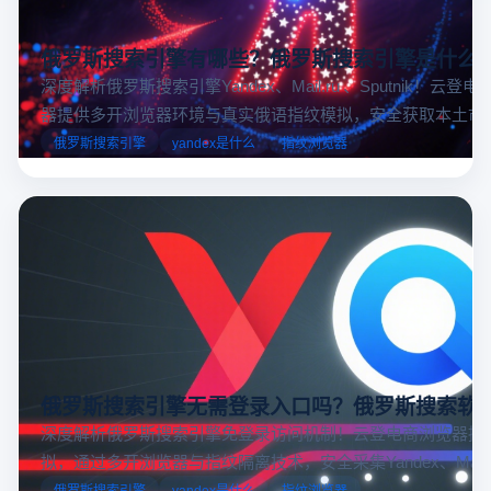
俄罗斯搜索引擎有哪些？俄罗斯搜索引擎是什么
深度解析俄罗斯搜索引擎Yandex、Mail.ru 、Sputnik！云登
器提供多开浏览器环境与真实俄语指纹模拟，安全获取本土市
据，助力跨境电商精准决策。
俄罗斯搜索引擎
yandex是什么
指纹浏览器
俄罗斯搜索引擎无需登录入口吗？俄罗斯搜索软
深度解析俄罗斯搜索引擎免登录访问机制！云登电商浏览器提
拟，通过多开浏览器与指纹隔离技术，安全采集Yandex、Mail.
跨境电商本土化运营。
俄罗斯搜索引擎
yandex是什么
指纹浏览器