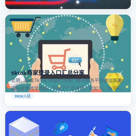
tiktok商家登录入口汇总分享
近期，随着TikTok Shop作为热门电子商务平台推出其美
国站自营跨境商店，引起了广泛关注。现如今，TikTok商
店已覆盖美国、英国及东南亚地区，因此了解官方网站
tiktok入驻
入口对于tiktok商家入驻至关重要。