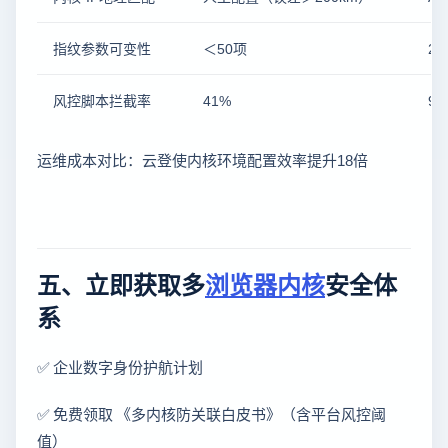
指纹参数可变性
＜50项
2
风控脚本拦截率
41%
9
运维成本对比：云登使内核环境配置效率提升18倍
五、立即获取多
浏览器内核
安全体
系
✅ 企业数字身份护航计划
✅ 免费领取 《多内核防关联白皮书》（含平台风控阈
值）