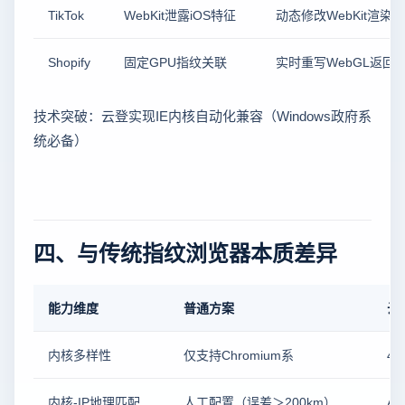
TikTok
WebKit泄露iOS特征
动态修改WebKit渲染
Shopify
固定GPU指纹关联
实时重写WebGL返回
技术突破：云登实现IE内核自动化兼容（Windows政府系
统必备）
四、与传统指纹浏览器本质差异
能力维度
普通方案
云
内核多样性
仅支持Chromium系
4
内核-IP地理匹配
人工配置（误差＞200km）
A