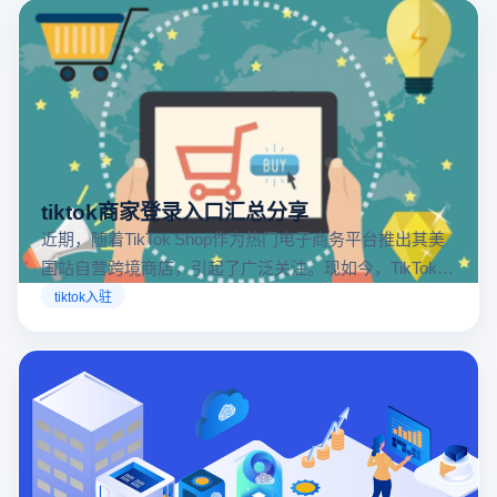
tiktok商家登录入口汇总分享
近期，随着TikTok Shop作为热门电子商务平台推出其美
国站自营跨境商店，引起了广泛关注。现如今，TikTok商
店已覆盖美国、英国及东南亚地区，因此了解官方网站
tiktok入驻
入口对于tiktok商家入驻至关重要。