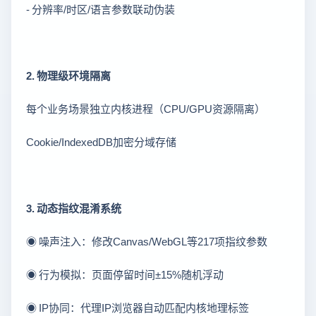
- 分辨率/时区/语言参数联动伪装
2. 物理级环境隔离
每个业务场景独立内核进程（CPU/GPU资源隔离）
Cookie/IndexedDB加密分域存储
3. 动态指纹混淆系统
◉ 噪声注入：修改Canvas/WebGL等217项指纹参数
◉ 行为模拟：页面停留时间±15%随机浮动
◉ IP协同：代理IP浏览器自动匹配内核地理标签