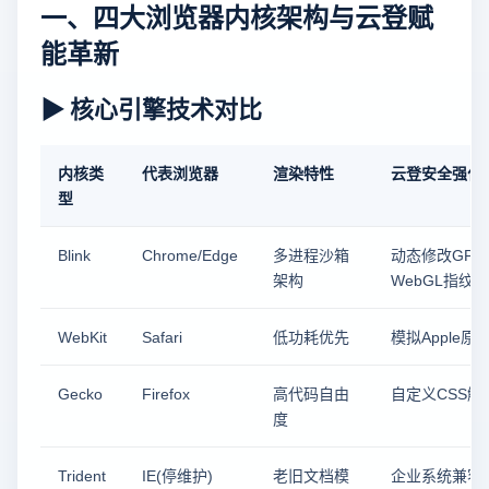
一、四大浏览器内核架构与云登赋
能革新
▶ 核心引擎技术对比
内核类
代表浏览器
渲染特性
云登安全强化
型
Blink
Chrome/Edge
多进程沙箱
动态修改GP
架构
WebGL指纹）
WebKit
Safari
低功耗优先
模拟Apple
Gecko
Firefox
高代码自由
自定义CSS解
度
Trident
IE(停维护)
老旧文档模
企业系统兼容