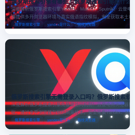
俄罗斯搜索引擎有哪些？俄罗斯搜索引擎是什么
深度解析俄罗斯搜索引擎Yandex、Mail.ru 、Sputnik！云登
器提供多开浏览器环境与真实俄语指纹模拟，安全获取本土市
据，助力跨境电商精准决策。
俄罗斯搜索引擎
yandex是什么
指纹浏览器
俄罗斯搜索引擎无需登录入口吗？俄罗斯搜索软
深度解析俄罗斯搜索引擎免登录访问机制！云登电商浏览器提
拟，通过多开浏览器与指纹隔离技术，安全采集Yandex、Mail.
跨境电商本土化运营。
俄罗斯搜索引擎
yandex是什么
指纹浏览器