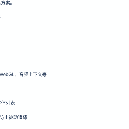
离方案。
性：
as、WebGL、音频上下文等
字体列表
纹以防止被动追踪