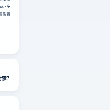
ok多
营销者
封禁？