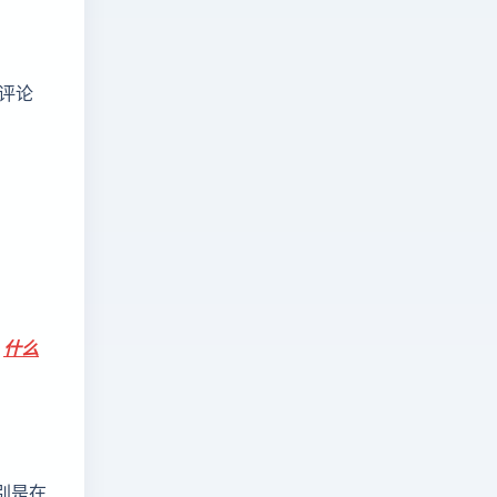
复评论
：
什么
别是在