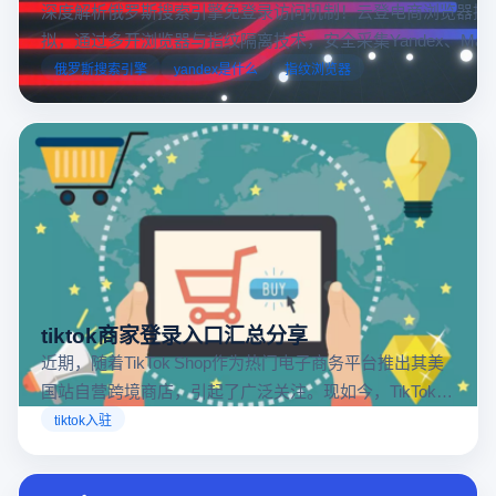
深度解析俄罗斯搜索引擎免登录访问机制！云登电商浏览器提
拟，通过多开浏览器与指纹隔离技术，安全采集Yandex、Mail.
跨境电商本土化运营。
俄罗斯搜索引擎
yandex是什么
指纹浏览器
tiktok商家登录入口汇总分享
近期，随着TikTok Shop作为热门电子商务平台推出其美
国站自营跨境商店，引起了广泛关注。现如今，TikTok商
店已覆盖美国、英国及东南亚地区，因此了解官方网站
tiktok入驻
入口对于tiktok商家入驻至关重要。