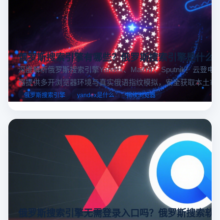
俄罗斯搜索引擎有哪些？俄罗斯搜索引擎是什么
深度解析俄罗斯搜索引擎Yandex、Mail.ru 、Sputnik！云登
器提供多开浏览器环境与真实俄语指纹模拟，安全获取本土市
据，助力跨境电商精准决策。
俄罗斯搜索引擎
yandex是什么
指纹浏览器
俄罗斯搜索引擎无需登录入口吗？俄罗斯搜索软