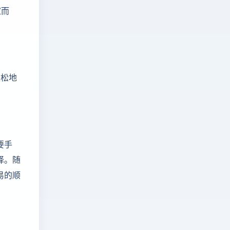
家而
轻松地
要手
择。随
易的顺