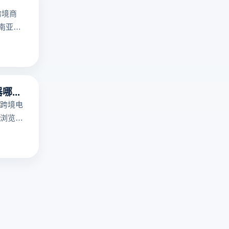
搜
云
跨境商
索
登
东南亚地
引
电
擎
商
免
浏
登
览
录
器
指纹浏览器哪个好用？
访
提
跨境电
问
供
浏览
机
多
多个账
制！
开
脑上关
云
浏
，适合
登
览
。所以
电
器
用指纹
商
环
指纹浏
浏
境
呢？
览
与
器