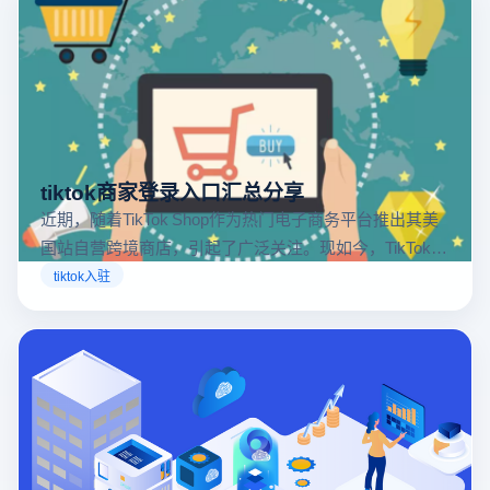
tiktok商家登录入口汇总分享
近期，随着TikTok Shop作为热门电子商务平台推出其美
国站自营跨境商店，引起了广泛关注。现如今，TikTok商
店已覆盖美国、英国及东南亚地区，因此了解官方网站
tiktok入驻
入口对于tiktok商家入驻至关重要。