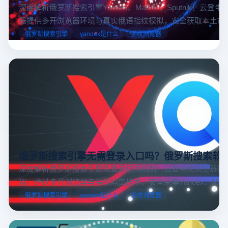
深度解析俄罗斯搜索引擎Yandex、Mail.ru 、Sputnik！云登
器提供多开浏览器环境与真实俄语指纹模拟，安全获取本土市
据，助力跨境电商精准决策。
俄罗斯搜索引擎
yandex是什么
指纹浏览器
俄罗斯搜索引擎无需登录入口吗？俄罗斯搜索软
深度解析俄罗斯搜索引擎免登录访问机制！云登电商浏览器提
拟，通过多开浏览器与指纹隔离技术，安全采集Yandex、Mail.
跨境电商本土化运营。
俄罗斯搜索引擎
yandex是什么
指纹浏览器