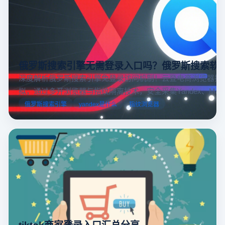
俄罗斯搜索引擎无需登录入口吗？俄罗斯搜索软
深度解析俄罗斯搜索引擎免登录访问机制！云登电商浏览器提
拟，通过多开浏览器与指纹隔离技术，安全采集Yandex、Mail.
跨境电商本土化运营。
俄罗斯搜索引擎
yandex是什么
指纹浏览器
tiktok商家登录入口汇总分享