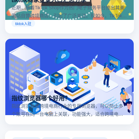
近期，随着TikTok Shop作为热门电子商务平台推出其美
国站自营跨境商店，引起了广泛关注。现如今，TikTok商
店已覆盖美国、英国及东南亚地区，因此了解官方网站
tiktok入驻
入口对于tiktok商家入驻至关重要。
指纹浏览器哪个好用？
指纹浏览器是跨境电商行业的专用浏览器，可以防止多
个账号在同一台电脑上关联，功能强大，适合跨境电商
行业。所以很多卖家都在用指纹浏览器，但是指纹浏览
器哪个好用呢？