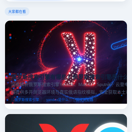
大家都在看
俄罗斯搜索引擎有哪些？俄罗斯搜索引擎是什么
深度解析俄罗斯搜索引擎Yandex、Mail.ru 、Sputnik！云登
器提供多开浏览器环境与真实俄语指纹模拟，安全获取本土市
据，助力跨境电商精准决策。
俄罗斯搜索引擎
yandex是什么
指纹浏览器