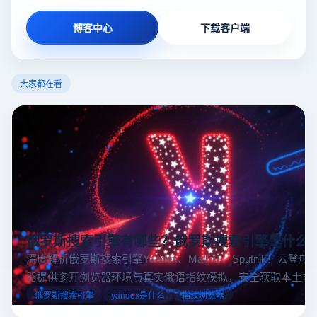
博客中心
下载客户端
大家都在看
俄罗斯搜索引擎有哪些？俄罗斯搜索引擎是什么
深度解析俄罗斯搜索引擎Yandex、Mail.ru 、Sputnik！云登
器提供多开浏览器环境与真实俄语指纹模拟，安全获取本土市
据，助力跨境电商精准决策。
俄罗斯搜索引擎
yandex是什么
指纹浏览器