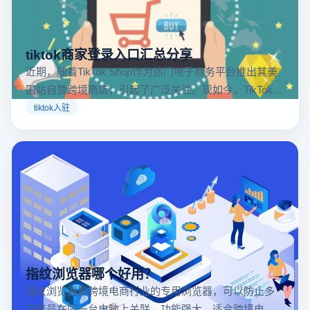
tiktok商家登录入口汇总分享
近期，随着TikTok Shop作为热门电子商务平台推出其美
国站自营跨境商店，引起了广泛关注。现如今，TikTok商
店已覆盖美国、英国及东南亚地区，因此了解官方网站
tiktok入驻
入口对于tiktok商家入驻至关重要。
指纹浏览器哪个好用？
指纹浏览器是跨境电商行业的专用浏览器，可以防止多
个账号在同一台电脑上关联，功能强大，适合跨境电商