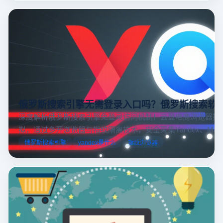
俄罗斯搜索引擎无需登录入口吗？俄罗斯搜索软
深度解析俄罗斯搜索引擎免登录访问机制！云登电商浏览器提
拟，通过多开浏览器与指纹隔离技术，安全采集Yandex、Mail.
跨境电商本土化运营。
俄罗斯搜索引擎
yandex是什么
指纹浏览器