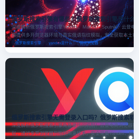
俄罗斯搜索引擎有哪些？俄罗斯搜索引擎是什么
深度解析俄罗斯搜索引擎Yandex、Mail.ru 、Sputnik！云登
器提供多开浏览器环境与真实俄语指纹模拟，安全获取本土市
据，助力跨境电商精准决策。
俄罗斯搜索引擎
yandex是什么
指纹浏览器
俄罗斯搜索引擎无需登录入口吗？俄罗斯搜索软
深度解析俄罗斯搜索引擎免登录访问机制！云登电商浏览器提
拟，通过多开浏览器与指纹隔离技术，安全采集Yandex、Mail.