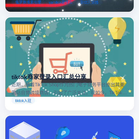
跨境电商本土化运营。
俄罗斯搜索引擎
yandex是什么
指纹浏览器
tiktok商家登录入口汇总分享
近期，随着TikTok Shop作为热门电子商务平台推出其美
国站自营跨境商店，引起了广泛关注。现如今，TikTok商
店已覆盖美国、英国及东南亚地区，因此了解官方网站
tiktok入驻
入口对于tiktok商家入驻至关重要。