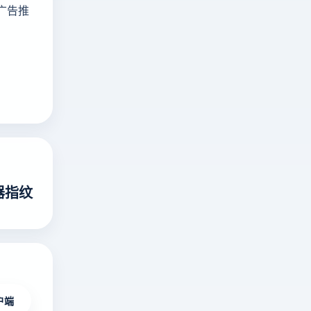
广告推
器指纹
户端