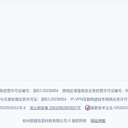
跨境电商行业
很多卖家都在
浏览器，但是
览器哪个好用
经营许可证编号：浙B2-20230054
跨地区增值电信业务经营许可证编号：B1-2
与交易处理业务许可证：浙B2-20230054
IP-VPN互联网虚拟专用网业务许可证：
022019151号-6
浙公网安备 33010902003507号
高新技术企业 GR202433
杭州辰链信息科技有限公司 © 版权所有
网站地图