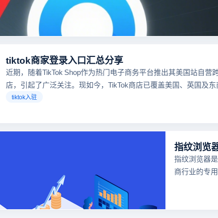
tiktok商家登录入口汇总分享
近期，随着TikTok Shop作为热门电子商务平台推出其美国站自营
店，引起了广泛关注。现如今，TikTok商店已覆盖美国、英国及
区，因此了解官方网站入口对于tiktok商家入驻至关重要。
tiktok入驻
指纹浏览器是
商行业的专用
器，可以防止
号在同一台电
联，功能强大