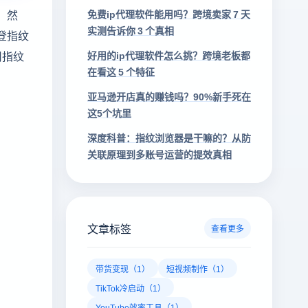
。然
免费ip代理软件能用吗？跨境卖家 7 天
实测告诉你 3 个真相
登指纹
用指纹
好用的ip代理软件怎么挑？跨境老板都
在看这 5 个特征
亚马逊开店真的赚钱吗？90%新手死在
这5个坑里
深度科普：指纹浏览器是干嘛的？从防
关联原理到多账号运营的提效真相
文章标签
查看更多
带货变现（1）
短视频制作（1）
TikTok冷启动（1）
YouTube效率工具（1）