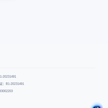
。所以
电
器
用指纹
商
环
指纹浏
浏
境
呢？
览
与
器
真
提
实
供
俄
真
语
实
指
俄
纹
语
模
环
拟，
0231491
境
安
B1-20231491
模
全
002203
拟，
获
通
取
过
本