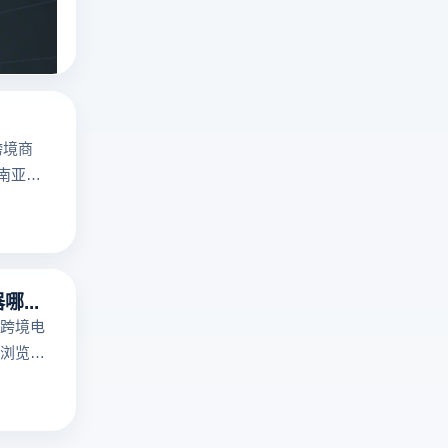
擎
yandex是什么
析
Yandex、
指纹浏览器
俄
Mail.ru
罗
、
斯
Sputnik！
搜
云
跨境商
索
登
东南亚地
引
电
擎
商
免
浏
登
览
录
器
指纹浏览器哪个好用？
访
提
跨境电
问
供
浏览
机
多
多个账
制！
开
脑上关
云
浏
，适合
登
览