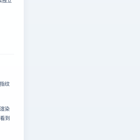
备指纹
L渲染
台看到