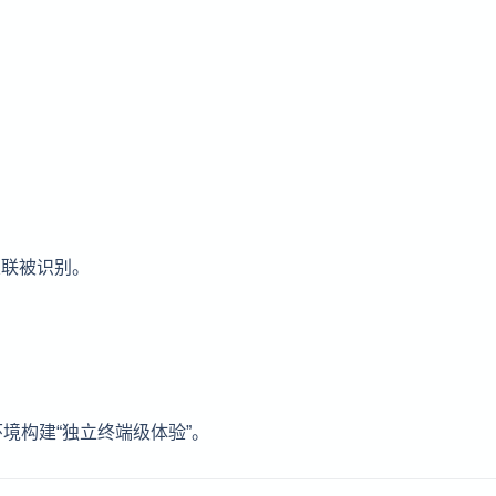
关联被识别。
。
境构建“独立终端级体验”。