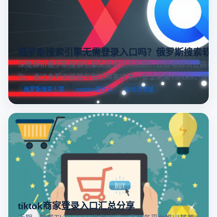
俄罗斯搜索引擎无需登录入口吗？俄罗斯搜索软
深度解析俄罗斯搜索引擎免登录访问机制！云登电商浏览器提
拟，通过多开浏览器与指纹隔离技术，安全采集Yandex、Mail.
跨境电商本土化运营。
俄罗斯搜索引擎
yandex是什么
指纹浏览器
tiktok商家登录入口汇总分享