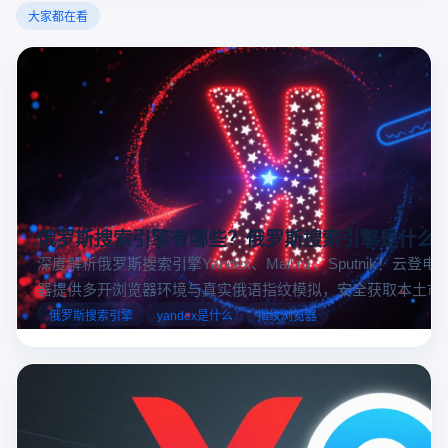
大家都在看
俄罗斯搜索引擎有哪些？俄罗斯搜索引擎是什么
深度解析俄罗斯搜索引擎Yandex、Mail.ru 、Sputnik！云登
器提供多开浏览器环境与真实俄语指纹模拟，安全获取本土市
据，助力跨境电商精准决策。
俄罗斯搜索引擎
yandex是什么
指纹浏览器