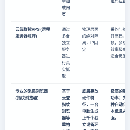
擎加
证码拦截
载网
页
云端群控VPS (远程
通过
物理层面
采购与维
服务器矩阵)
多台
的绝对隔
其高昂，
独立
离，IP固
顿，多机
服务
定
效率极度
器进
适合灵活
行真
实抓
取
专业的采集浏览器
基于
底层篡改
极高的数
(指纹浏览器)
云登
硬件特
功率；完
指纹
征，一台
种自动化
浏览
电脑生成
本低且并
器等
上千个独
强。
重构
立设备环