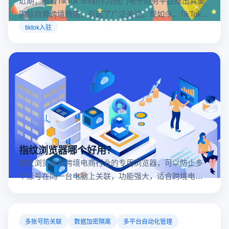
近期，随着TikTok Shop作为热门电子商务平台推出其美
国站自营跨境商店，引起了广泛关注。现如今，TikTok商
店已覆盖美国、英国及东南亚地区，因此了解官方网站
tiktok入驻
入口对于tiktok商家入驻至关重要。
指纹浏览器哪个好用？
指纹浏览器是跨境电商行业的专用浏览器，可以防止多
个账号在同一台电脑上关联，功能强大，适合跨境电商
行业。所以很多卖家都在用指纹浏览器，但是指纹浏览
器哪个好用呢？
多账号防关联
数据加密隔离
多平台自动化管理