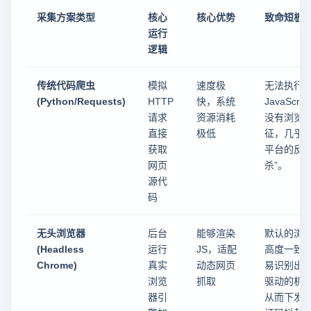
采集方案类型
核心
核心优势
致命短板
运行
逻辑
传统代码爬虫
模拟
速度极
无法执行
(Python/Requests)
HTTP
快，系统
JavaScri
请求
资源消耗
没有浏览
直接
极低
征，几乎
获取
平台的反爬
网页
杀”。
源代
码
无头浏览器
后台
能够渲染
默认的浏
(Headless
运行
JS，适配
高度一致
Chrome)
真实
动态网页
易识别出
浏览
抓取
驱动的机
器引
从而下发