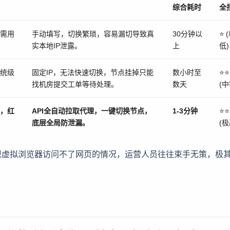
综合耗时
全
需用
手动填写，切换繁琐，容易漏切导致真
30分钟以
⭐ 
实本地IP泄露。
上
低)
统级
固定IP，无法快速切换，节点挂掉只能
数小时至
⭐⭐
找机房提交工单等待处理。
数天
(中
，红
API全自动拉取代理，一键切换节点，
1-3分钟
⭐⭐
底层全局防泄漏。
(极
现虚拟浏览器访问不了网页的情况，运营人员往往束手无策，极