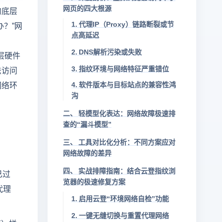
网页的四大根源
的底层
1. 代理IP（Proxy）链路断裂或节
？”网
点高延迟
、
2. DNS解析污染或失败
层硬件
3. 指纹环境与网络特征严重错位
法访问
网络环
4. 软件版本与目标站点的兼容性鸿
沟
二、 轻模型化表达：网络故障极速排
查的“漏斗模型”
三、 工具对比化分析：不同方案应对
网络故障的差异
四、 实战排障指南：结合云登指纹浏
已过
览器的极速修复方案
代理
1. 启用云登“环境网络自检”功能
2. 一键无缝切换与重置代理网络