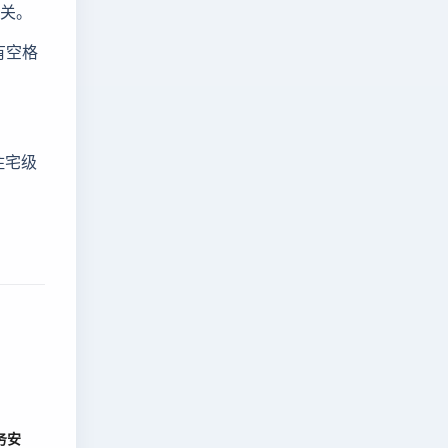
无关。
有空格
住宅级
务安