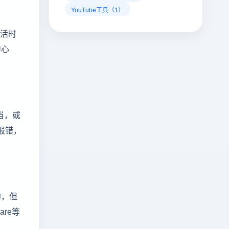
YouTube工具（1）
存活时
中心
当，或
的报错，
约，但
re等