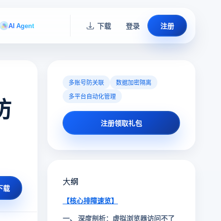
AI Agent
下载
登录
注册
多账号防关联
数据加密隔离
多平台自动化管理
防
注册领取礼包
大纲
下载
【核心排障速览】
一、 深度剖析：虚拟浏览器访问不了