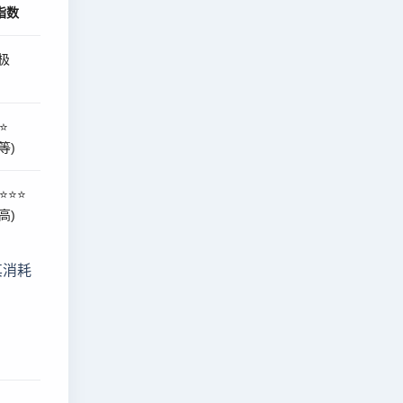
指数
(极
⭐
等)
⭐⭐⭐
高)
其消耗