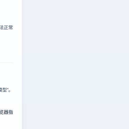
法正常
型”。
：浏览器指