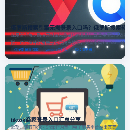
俄罗斯搜索引擎无需登录入口吗？俄罗斯搜索软
深度解析俄罗斯搜索引擎免登录访问机制！云登电商浏览器提
拟，通过多开浏览器与指纹隔离技术，安全采集Yandex、Mail.
跨境电商本土化运营。
俄罗斯搜索引擎
yandex是什么
指纹浏览器
tiktok商家登录入口汇总分享
近期，随着TikTok Shop作为热门电子商务平台推出其美