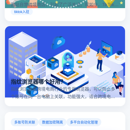
国站自营跨境商店，引起了广泛关注。现如今，TikTok商
店已覆盖美国、英国及东南亚地区，因此了解官方网站
tiktok入驻
入口对于tiktok商家入驻至关重要。
指纹浏览器哪个好用？
指纹浏览器是跨境电商行业的专用浏览器，可以防止多
个账号在同一台电脑上关联，功能强大，适合跨境电商
行业。所以很多卖家都在用指纹浏览器，但是指纹浏览
器哪个好用呢？
多账号防关联
数据加密隔离
多平台自动化管理