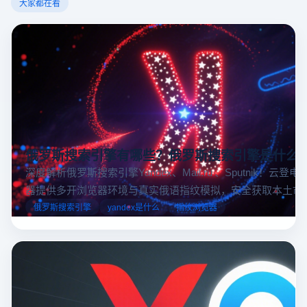
大家都在看
俄罗斯搜索引擎有哪些？俄罗斯搜索引擎是什么
深度解析俄罗斯搜索引擎Yandex、Mail.ru 、Sputnik！云登
器提供多开浏览器环境与真实俄语指纹模拟，安全获取本土市
据，助力跨境电商精准决策。
俄罗斯搜索引擎
yandex是什么
指纹浏览器