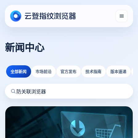
新闻中心
全部新闻
市场前沿
官方发布
技术指南
版本速递