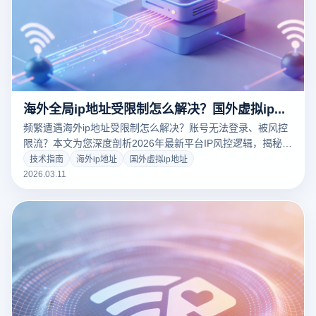
海外全局ip地址受限制怎么解决？国外虚拟ip与指纹浏览器防封合规方案
频繁遭遇海外ip地址受限制怎么解决？账号无法登录、被风控
限流？本文为您深度剖析2026年最新平台IP风控逻辑，揭秘如
何通过优质海外代理ip结合云登指纹浏览器，实现底层网络与
技术指南
海外ip地址
国外虚拟ip地址
物理设备环境的100%纯净隔离。点击获取跨境电商大卖都在
2026.03.11
用的多账号防关联与解封提权黑科技，彻底告别IP限制烦恼！