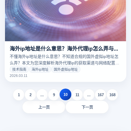
海外ip地址是什么意思？海外代理ip怎么弄与多账号防关联配置全攻略
不懂海外ip地址是什么意思？不知道合规的国外虚拟ip地址怎
么弄？本文为您深度解析海外代理ip的获取渠道与网络配置教
程。结合跨境电商运营痛点，揭秘如何使用专业的云登指纹浏
技术指南
海外ip地址
国外虚拟ip地址
览器绑定专属海外IP，实现物理级底层防关联隔离，保障出海
2026.03.11
多账号矩阵绝对安全。立即点击，获取大卖都在用的防封黑科
技！
10
1
2
...
9
11
...
167
168
上一页
下一页