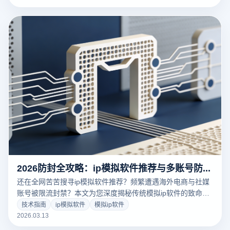
2026防封全攻略：ip模拟软件推荐与多账号防关联终极指南
还在全网苦苦搜寻ip模拟软件推荐？频繁遭遇海外电商与社媒
账号被限流封禁？本文为您深度揭秘传统模拟ip软件的致命风
控漏洞。结合2026年最新出海行业标准，教您如何利用专业的
技术指南
ip模拟软件
模拟ip软件
云登指纹浏览器，实现底层物理级设备环境隔离与纯净代理网
2026.03.13
络配置，彻底告别多账号关联封号难题！立即点击，获取大卖