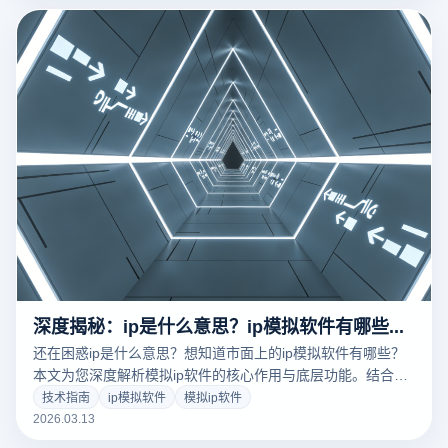
都在用的安全防封黑科技！
深度揭秘：ip是什么意思？ip模拟软件有哪些及其核心功能与防关联指南
还在困惑ip是什么意思？想知道市面上的ip模拟软件有哪些？
本文为您深度解析模拟ip软件的核心作用与底层功能。结合云
登指纹浏览器行业领先的防关联技术，教您如何低成本、高效
技术指南
ip模拟软件
模拟ip软件
率地实现多平台账号安全矩阵运营，彻底告别封号重灾区！立
2026.03.13
即点击查看2026年最新出海防关联实操干货。