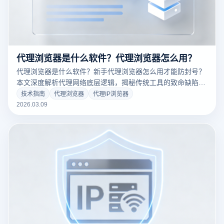
代理浏览器是什么软件？代理浏览器怎么用？
代理浏览器是什么软件？新手代理浏览器怎么用才能防封号？
本文深度解析代理网络底层逻辑，揭秘传统工具的致命缺陷。
为您重点演示如何利用专业级的云登指纹浏览器，通过物理级
技术指南
代理浏览器
代理IP浏览器
环境隔离与代理配置，彻底解决多账号关联难题。点击阅读保
2026.03.09
姆级实战教程，免费下载云登，打造极速安全的矩阵运营环
境！