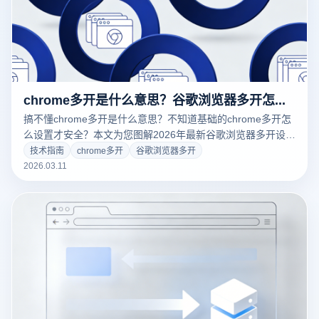
chrome多开是什么意思？谷歌浏览器多开怎么设置与防关联全攻略
搞不懂chrome多开是什么意思？不知道基础的chrome多开怎
么设置才安全？本文为您图解2026年最新谷歌浏览器多开设置
教程。结合跨境电商与海外社媒多账号矩阵运营痛点，深度揭
技术指南
chrome多开
谷歌浏览器多开
秘如何使用专业的云登多开浏览器实现底层硬件指纹的物理隔
2026.03.11
离，彻底告别账号关联封禁。立即点击，掌握大卖都在用的高
效防封黑科技！