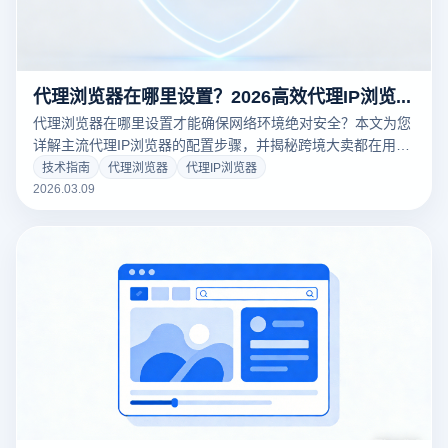
代理浏览器在哪里设置？2026高效代理IP浏览器配置教程与防关联指南
代理浏览器在哪里设置才能确保网络环境绝对安全？本文为您
详解主流代理IP浏览器的配置步骤，并揭秘跨境大卖都在用的
云登指纹浏览器代理设置技巧。通过物理级隔离与真实底层环
技术指南
代理浏览器
代理IP浏览器
境伪装，彻底告别多账号关联封禁。点击获取保姆级配置教
2026.03.09
程，免费下载云登，轻松管理您的核心数字资产！