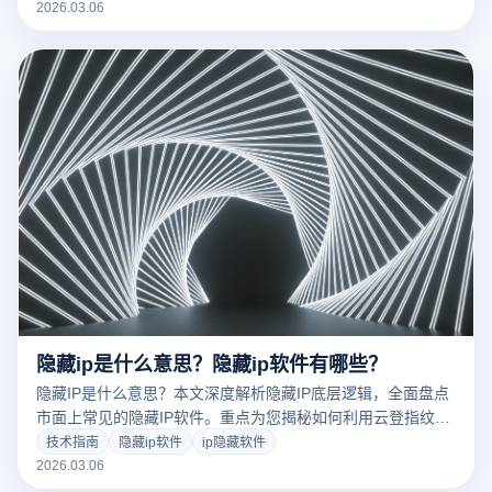
电商、社媒营销中的多账号关联封禁难题。点击获取防封指
2026.03.06
南，立即免费下载体验，保障您的数字资产安全！
隐藏ip是什么意思？隐藏ip软件有哪些？
隐藏IP是什么意思？本文深度解析隐藏IP底层逻辑，全面盘点
市面上常见的隐藏IP软件。重点为您揭秘如何利用云登指纹浏
览器实现物理级别的IP隔离与设备防关联，保护网络隐私，助
技术指南
隐藏ip软件
ip隐藏软件
力跨境电商、社媒营销等业务安全运营。点击阅读完整指南，
2026.03.06
免费下载体验云登，彻底告别账号封禁烦恼！