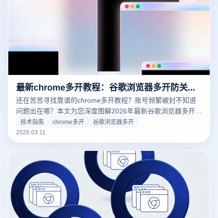
最新chrome多开教程：谷歌浏览器多开防关联攻略与安全矩阵运营指南
还在苦苦寻找靠谱的chrome多开教程？账号频繁被封不知道
问题出在哪？本文为您深度图解2026年最新谷歌浏览器多开实
操步骤。结合跨境行业多账号运营痛点，为您揭秘如何使用专
技术指南
chrome多开
谷歌浏览器多开
业的云登多开浏览器实现底层硬件指纹的物理隔离，彻底告别
2026.03.11
“连坐”封禁风险。立即点击，获取大卖都在用的高效防关联黑
科技！