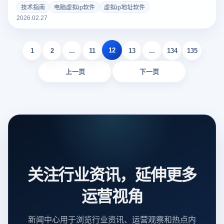
与稳定运营。
技术指南
电脑虚拟ip软件
虚拟ip地址软件
2026.02.27
12
1
2
...
11
13
...
134
135
上一页
下一页
关注行业资讯，延伸更多
运营视角
新闻中心用于浏览行业资讯、运营观察和热点内