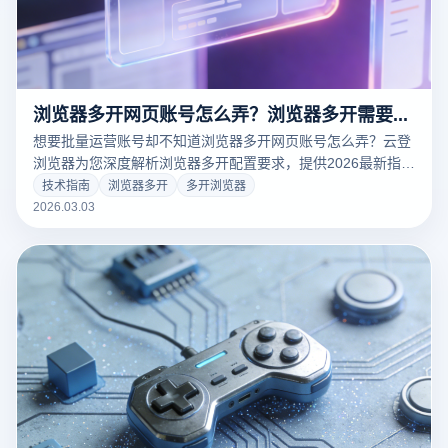
浏览器多开网页账号怎么弄？浏览器多开需要什么配置才能用？
想要批量运营账号却不知道浏览器多开网页账号怎么弄？云登
浏览器为您深度解析浏览器多开配置要求，提供2026最新指纹
防关联技术。支持多窗口同步操作、独立IP配置，让您的跨境
技术指南
浏览器多开
多开浏览器
电商与社媒矩阵更安全、更高效。立即下载，注册即享免费试
2026.03.03
用！