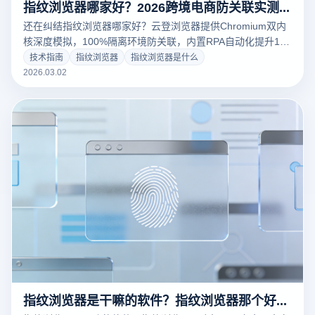
指纹浏览器哪家好？2026跨境电商防关联实测：为何云登浏览器是首选？
还在纠结指纹浏览器哪家好？云登浏览器提供Chromium双内
核深度模拟，100%隔离环境防关联，内置RPA自动化提升10
倍运营效率。跨境电商、社媒矩阵首选工具。立即下载，注册
技术指南
指纹浏览器
指纹浏览器是什么
即享免费试用，保障您的账号资金安全！
2026.03.02
指纹浏览器是干嘛的软件？指纹浏览器那个好用又安全？