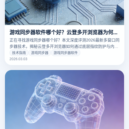
游戏同步器软件哪个好？云登多开浏览器为何成为防关联首选？
正在寻找游戏同步器哪个好？本文深度评测2026最新多窗口同
步器技术，揭秘云登多开浏览器如何通过底层指纹防护与内核
同步技术，实现百个账号同步操作不关联、不封号。点击阅
技术指南
游戏同步器
游戏同步器软件
读，开启极速搬砖与安全防关联运营新时代！
2026.03.03