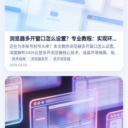
浏览器多开窗口怎么设置？专业教程：实现环境隔离与同步操作全指南
还在为多账号封号头疼？本文教你浏览器多开窗口怎么设置。
深度解析2026云登多开浏览器核心技术，涵盖环境隔离、指纹
防护及同步器操作全攻略。一键解决跨境电商、社媒矩阵多开
技术指南
浏览器多开
多开浏览器
难题。立即注册，体验100%防关联的多开环境！
2026.03.03