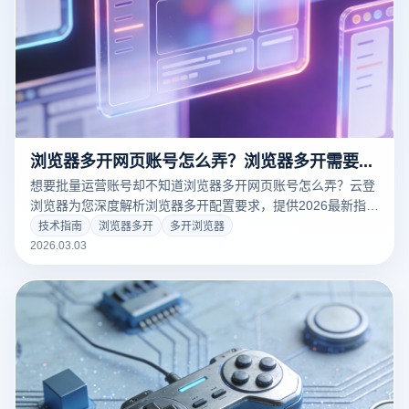
浏览器多开网页账号怎么弄？浏览器多开需要什么配置才能用？
想要批量运营账号却不知道浏览器多开网页账号怎么弄？云登
浏览器为您深度解析浏览器多开配置要求，提供2026最新指纹
防关联技术。支持多窗口同步操作、独立IP配置，让您的跨境
技术指南
浏览器多开
多开浏览器
电商与社媒矩阵更安全、更高效。立即下载，注册即享免费试
2026.03.03
用！