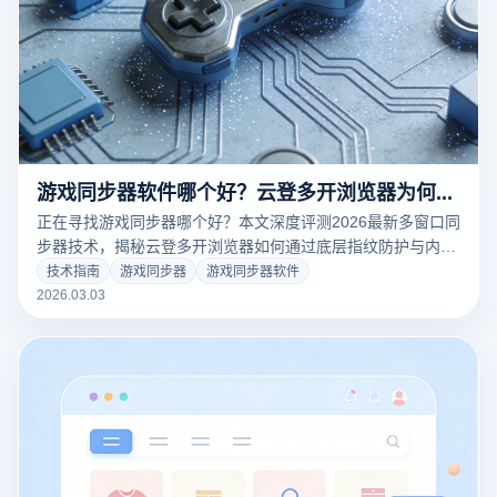
游戏同步器软件哪个好？云登多开浏览器为何成为防关联首选？
正在寻找游戏同步器哪个好？本文深度评测2026最新多窗口同
步器技术，揭秘云登多开浏览器如何通过底层指纹防护与内核
同步技术，实现百个账号同步操作不关联、不封号。点击阅
技术指南
游戏同步器
游戏同步器软件
读，开启极速搬砖与安全防关联运营新时代！
2026.03.03