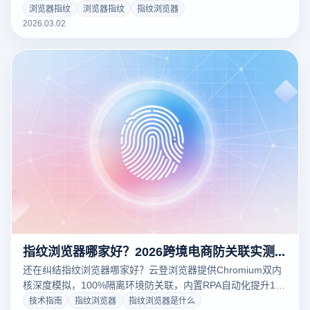
WebGL等硬件指纹，通过率高达100%。立即下载云登，免费
浏览器指纹
浏览器指纹
指纹浏览器
体验安全的多账号防关联环境！
2026.03.02
指纹浏览器哪家好？2026跨境电商防关联实测：为何云登浏览器是首选？
还在纠结指纹浏览器哪家好？云登浏览器提供Chromium双内
核深度模拟，100%隔离环境防关联，内置RPA自动化提升10
倍运营效率。跨境电商、社媒矩阵首选工具。立即下载，注册
技术指南
指纹浏览器
指纹浏览器是什么