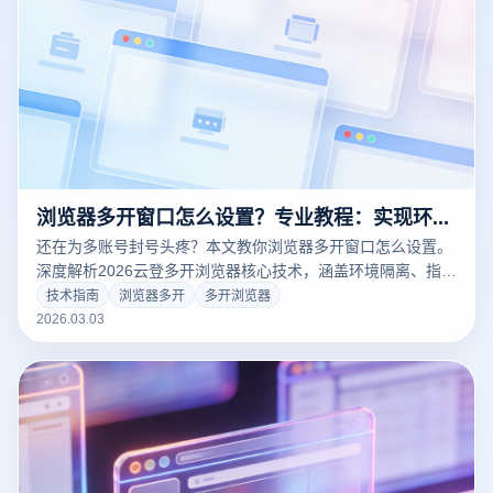
浏览器多开窗口怎么设置？专业教程：实现环境隔离与同步操作全指南
还在为多账号封号头疼？本文教你浏览器多开窗口怎么设置。
深度解析2026云登多开浏览器核心技术，涵盖环境隔离、指纹
防护及同步器操作全攻略。一键解决跨境电商、社媒矩阵多开
技术指南
浏览器多开
多开浏览器
难题。立即注册，体验100%防关联的多开环境！
2026.03.03