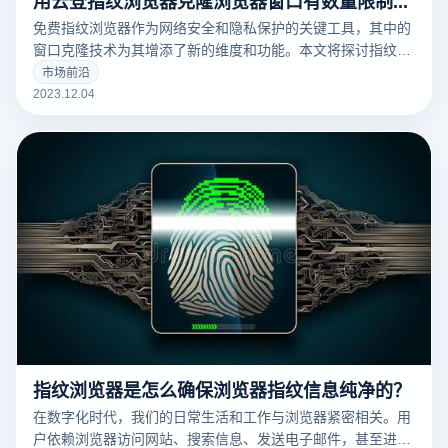
免费指纹浏览器作为网络安全和隐私保护的关键工具，其中的
窗口克隆技术为其增添了新的维度和功能。本文将探讨指纹浏
览器中窗口克隆的能力及其应用。
市场前沿
2023.12.04
指纹浏览器是怎么确保浏览器指纹信息纯净的？
在数字化时代，我们的日常生活和工作与浏览器紧密相关。用
户依赖浏览器访问网站、搜索信息、发送电子邮件，甚至进行