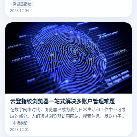
在线购物。随着互联网的发展，对浏览器的要求也在增加，用
浏览器指纹
户期望浏览器能更好地满足他们的需求并提高工作效率。那免
2023.12.04
费指纹浏览器是怎么确保浏览器指纹信息纯净的呢？
云登指纹浏览器一站式解决多账户管理难题
在数字网络时代，浏览器已成为我们日常生活和工作中不可或
缺的部分。人们通过浏览器访问网站、搜索信息、发送电子邮
件，甚至进行在线购物。随着互联网的发展，对浏览器的期望
市场前沿
也在不断提高，用户希望免费指纹浏览器能更有效地满足他们
2023.12.01
的需求并提高工作效率。