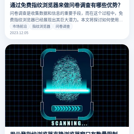
通过免费指纹浏览器来做问卷调查有哪些优势？
问卷调查是收集数据和信息的重要手段，而在这个过程中，免
费指纹浏览器已经展现出其巨大潜力。本文将探讨如何使用指
纹浏览器进行问卷调查，并分析其优势。
市场前沿
指纹浏览器
问卷调查
2023.12.05
用云登指纹浏览器克隆浏览器窗口有数量限制吗？