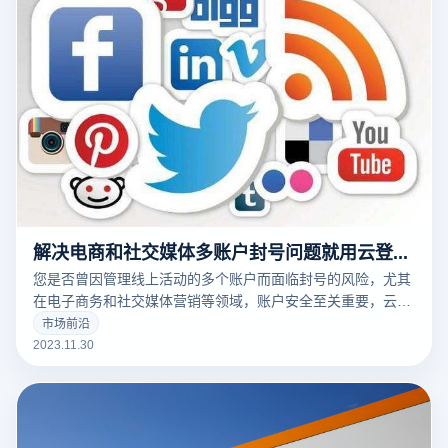
解决电商和社交媒体多账户封号问题就用云登浏览器
您是否曾因管理线上活动的多个账户而面临封号的风险，尤其
在电子商务和社交媒体营销等领域，账户安全至关重要，云登
免费指纹浏览器就可以轻松解决这个问题。
市场前沿
2023.11.30