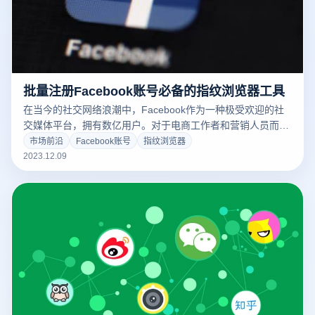
批量注册Facebook账号必备的指纹浏览器工具
在当今的社交网络浪潮中，Facebook作为一种极受欢迎的社
交媒体平台，拥有数亿用户。对于电商工作者和营销人员而
言，注册一个或多个Facebook账户是必要的工作环节。然
市场前沿
Facebook账号
指纹浏览器
而，一次性注册多个Facebook账户往往非常繁琐，需要投入
2023.12.09
大量的时间和精力。因此，寻找能提高批量注册效率的工具成
为了这些专业人士的需求。云登免费指纹浏览器作为一种优秀
的选择，成为了许多人的首选工具。