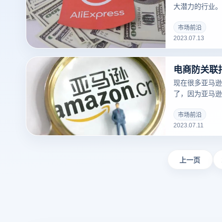
大潜力的行业。
力、产品选择能
力等。但如果您
市场前沿
2023.07.13
电商也可以成为
防关联指纹浏览
关联应该用什么
现在很多亚马逊
了，因为亚马逊P
次活动，很多卖
是却遭到了封号
市场前沿
2023.07.11
来跟大家说说具
上一页