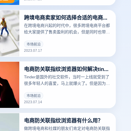
跨境电商来说，运营多平台多店铺的话最好是需
要一个ip一个浏览器环境，所以就有了指纹浏览
跨境电商卖家如何选择合适的电商防关联指纹浏览器
器这个工具，下面我们来说说电商防关联指纹浏
览器的收费价格是多少。
在跨境电商兴起的时代中，很多跨境电商平台都
给大家提供了售卖盈利的机会，但是同时也带来
了一些网络安全和团队协作管理的问题。所以为
了保证店铺的安全性与稳定性，跨境电商卖家们
市场前沿
2023.07.17
也需要选择合适自身的电商防关联指纹浏览器。
电商防关联指纹浏览器如何解决tinder账户被封?
Tinder是国外的社交软件，当时一上线就受到了
很多年轻人的喜爱，马上就爆火了。但是因为是
国外的网站，所以注册的时候就需要用到vpn
了，这样就过滤掉了一些用户，现在很多上家都
市场前沿
2023.07.14
会在Tinder上投放信息流广告来对自己的商品进
行曝光，那就需要用到指纹浏览器了，下面就来
说说电商防关联指纹浏览器如何解决tinder账户
电商防关联指纹浏览器有什么用？
被封。
做跨境电商和社媒的朋友们肯定对电商防关联指