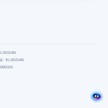
0231491
B1-20231491
002203