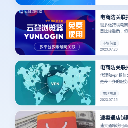
题，今天小编就
么解决批量账号
很多做跨境电商
器比较熟悉，但
用到此类浏览器
看看电商防关联
市场前沿
2023.07.20
代理和vpn相
是差不多的服务
安全的获取信息
浏览器可能就相
市场前沿
2023.07.15
似，只不过可以
的升级版，我们
就要选择适合自
电商防关联指纹
区别。
速卖通跨境电商