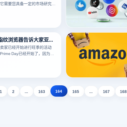
它需要您具备一定的市场研究能
力、营销策略能力和客户服务能
能够克服这些挑战，速卖通跨境
一个非常有利可图的行业。电商
器就来和大家说说速卖通店铺防
电商防关联指纹浏览器。
电商防关联指纹浏览器告诉大家亚马逊封号原因有哪些
卖家已经开始进行旺季的活动
rime Day已经开始了，因为这
家都准备了很多账号来支撑，但
，那今天电商防关联指纹浏览器
体原因与如何解决。
164
1
2
...
163
165
...
167
168