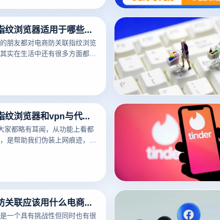
跟大家来说说云登指纹浏览器怎
注册问题。
电商防关联指纹浏览器适用于哪些平台？
的朋友都对电商防关联指纹浏览
其实在生活中还有很多方面都能
，下面就让云登浏览器带大家来
指纹浏览器适用于哪些平台。
电商防关联指纹浏览器和vpn与代理之间有什么区别
信大家都略有耳闻，从功能上看都
，是帮助我们伪装上网痕迹，更
的作用，但是对电商防关联指纹
对陌生了，其实作用也基本相
理解为指纹浏览器是代理和vpn
想要更好的隐匿访问互联网的话
己的工具，下面就让我们来说说
速卖通店铺防关联应该用什么电商防关联指纹浏览器？
浏览器和vpn与代理之间有什么
是一个具有挑战性但同时也有很