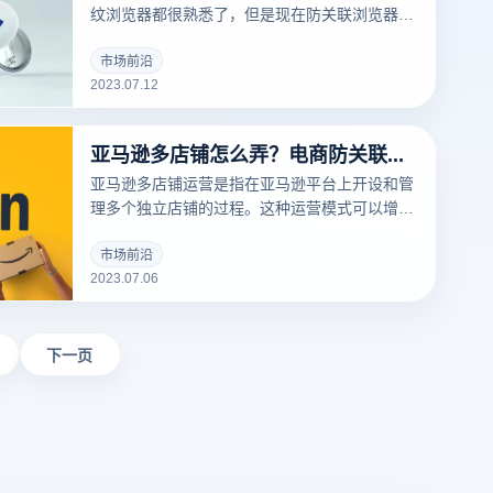
纹浏览器都很熟悉了，但是现在防关联浏览器的
品牌越来越多了，就会让大家难以抉择，那么今
天就带大家来了解一下指纹浏览器有什么用，社
市场前沿
2023.07.12
媒平台如何将内容触达更多潜在用户。
亚马逊多店铺怎么弄？电商防关联指纹浏览器告诉你
亚马逊多店铺运营是指在亚马逊平台上开设和管
理多个独立店铺的过程。这种运营模式可以增加
店铺曝光的覆盖率来提高销量，但同时也存在隐
患，需要了解亚马逊的规定，避免违反了而收到
市场前沿
2023.07.06
了封号的一点惩罚。那今天云登电商防关联指纹
浏览器就来告诉大家亚马逊多店铺怎么弄。
下一页