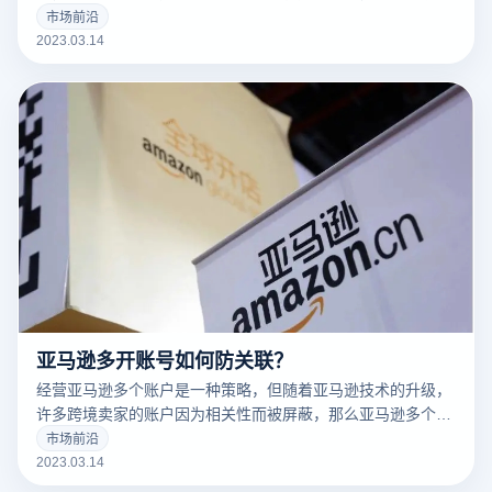
告营销人员解决许多问题。
市场前沿
2023.03.14
亚马逊多开账号如何防关联？
经营亚马逊多个账户是一种策略，但随着亚马逊技术的升级，
许多跨境卖家的账户因为相关性而被屏蔽，那么亚马逊多个账
户和多个商店的卖家如何防止相关性呢？有什么好的防关联方
市场前沿
法？
2023.03.14