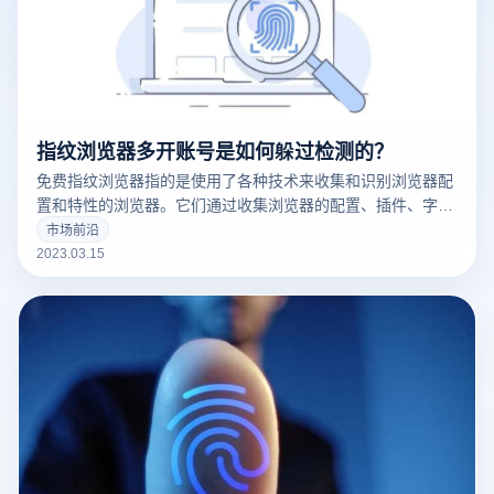
指纹浏览器多开账号是如何躲过检测的？
免费指纹浏览器指的是使用了各种技术来收集和识别浏览器配
置和特性的浏览器。它们通过收集浏览器的配置、插件、字
体、操作系统版本等信息来创建一个唯一的浏览器指纹，这可
市场前沿
以用于追踪用户的在线行为。
2023.03.15