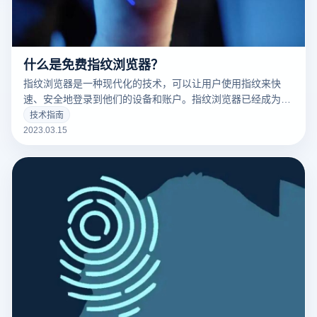
什么是免费指纹浏览器？
指纹浏览器是一种现代化的技术，可以让用户使用指纹来快
速、安全地登录到他们的设备和账户。指纹浏览器已经成为了
现代科技的标志之一，并且越来越多的人开始使用它。
技术指南
2023.03.15