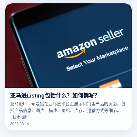
亚马逊Listing包括什么？如何撰写？
亚马逊Listing是指在亚马逊平台上展示和销售产品的页面，包
括产品信息、图片、描述、价格、库存、运输方式等细节。一
个好的亚马逊Listing可以吸引更多的潜在买家，增加销量。以
技术指南
下云登录指纹浏览器关于亚马逊Listing包括什么？如何撰写？
2023.03.14
的一些建议。